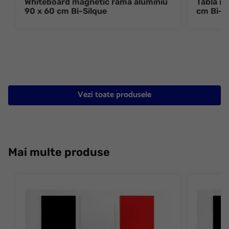
Whiteboard magnetic rama aluminiu
Tabla ma
90 x 60 cm Bi-Silque
cm Bi-S
Vezi toate produsele
Mai multe produse