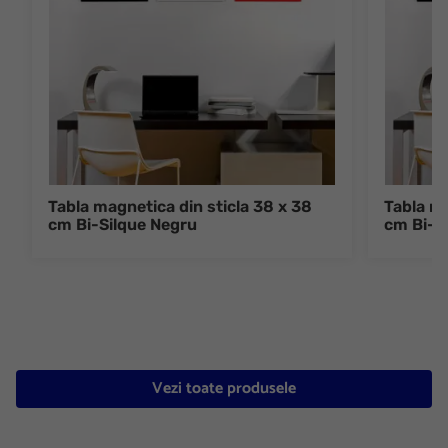
Tabla magnetica din sticla 38 x 38
Tabla ma
cm Bi-Silque Negru
cm Bi-S
Vezi toate produsele