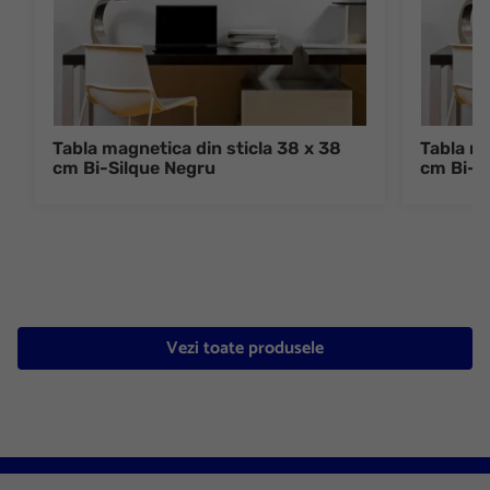
Tabla magnetica din sticla 38 x 38
Tabla ma
cm Bi-Silque Negru
cm Bi-S
Vezi toate produsele