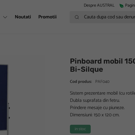
Despre AUSTRAL
Pagin
Cauta dupa cod sau denumire
i
Noutati
Promotii
Pinboard mobil 15
Bi-Silque
Cod produs:
PAF040
Sistem prezentare mobil (cu rotile
Dubla suprafata din fetru.
Prindere mesaje cu piuneze.
Dimensiuni: 150 x 120 cm.
in stoc