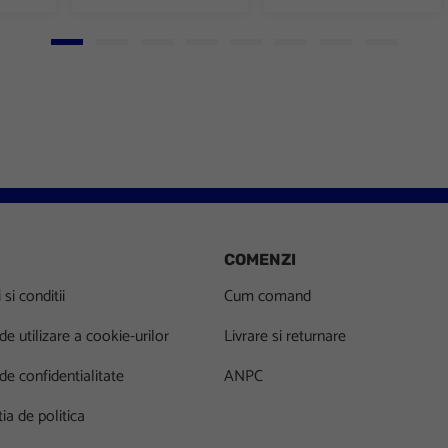
Go to slide 1
Go to slide 2
Go to slide 3
Go to slide 4
Go to slide 5
Go to slide 6
Go to slide 7
Go to slid
COMENZI
si conditii
Cum comand
 de utilizare a cookie-urilor
Livrare si returnare
 de confidentialitate
ANPC
ia de politica