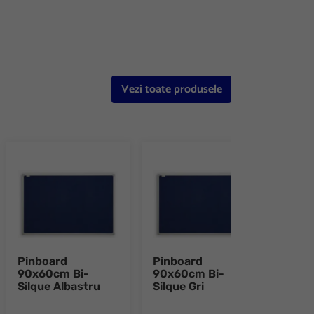
Vezi toate produsele
Pinboard
Pinboard
Pano
90x60cm Bi-
90x60cm Bi-
alum
Silque Albastru
Silque Gri
60x