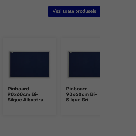
Vezi toate produsele
Pinboard
Pinboard
Pano
90x60cm Bi-
90x60cm Bi-
alum
Silque Albastru
Silque Gri
60x
e 8