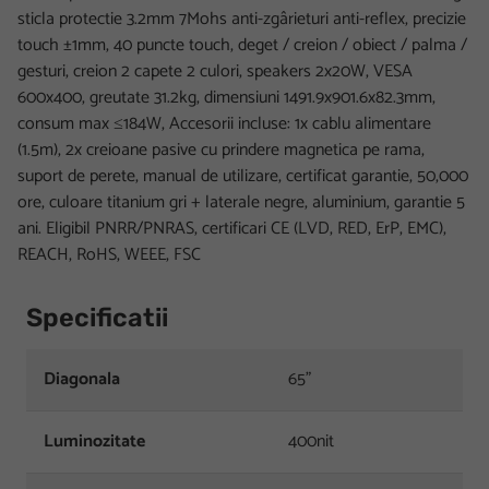
sticla protectie 3.2mm 7Mohs anti-zgârieturi anti-reflex, precizie
touch ±1mm, 40 puncte touch, deget / creion / obiect / palma /
gesturi, creion 2 capete 2 culori, speakers 2x20W, VESA
600x400, greutate 31.2kg, dimensiuni 1491.9x901.6x82.3mm,
consum max ≤184W, Accesorii incluse: 1x cablu alimentare
(1.5m), 2x creioane pasive cu prindere magnetica pe rama,
suport de perete, manual de utilizare, certificat garantie, 50,000
ore, culoare titanium gri + laterale negre, aluminium, garantie 5
ani. Eligibil PNRR/PNRAS, certificari CE (LVD, RED, ErP, EMC),
REACH, RoHS, WEEE, FSC
Specificatii
Diagonala
65"
Luminozitate
400nit