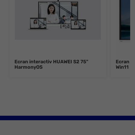
Ecran interactiv HUAWEI S2 75"
Ecran i
HarmonyOS
Win11