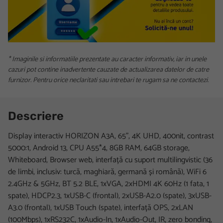
* Imaginile si informatiile prezentate au caracter informativ, iar in unele
cazuri pot contine inadvertente cauzate de actualizarea datelor de catre
furnizor. Pentru orice neclaritati sau intrebari te rugam sa ne contactezi.
Descriere
Display interactiv HORIZON A3A, 65", 4K UHD, 400nit, contrast
5000:1, Android 13, CPU A55*4, 8GB RAM, 64GB storage,
Whiteboard, Browser web, interfață cu suport multilingvistic (36
de limbi, inclusiv: turcă, maghiară, germană și română), WiFi 6
2.4GHz & 5GHz, BT 5.2 BLE, 1xVGA, 2xHDMI 4K 60Hz (1 fata, 1
spate), HDCP2.3, 1xUSB-C (frontal), 2xUSB-A2.0 (spate), 3xUSB-
A3.0 (frontal), 1xUSB Touch (spate), interfață OPS, 2xLAN
(100Mbps), 1xRS232C, 1xAudio-In, 1xAudio-Out, IR, zero bonding,