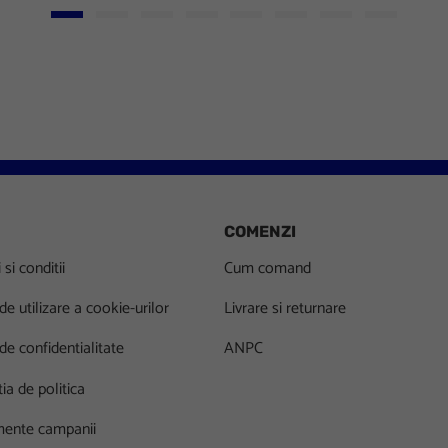
Go to slide 1
Go to slide 2
Go to slide 3
Go to slide 4
Go to slide 5
Go to slide 6
Go to slide 7
Go to slid
COMENZI
si conditii
Cum comand
 de utilizare a cookie-urilor
Livrare si returnare
 de confidentialitate
ANPC
ia de politica
ente campanii