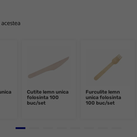
e acestea
unica
Cutite lemn unica
Furculite lemn
folosinta 100
unica folosinta
buc/set
100 buc/set
Go to slide 1
Go to slide 2
Go to slide 3
Go to slide 4
Go to slide 5
Go to slide 6
Go to slide 7
Go to slid