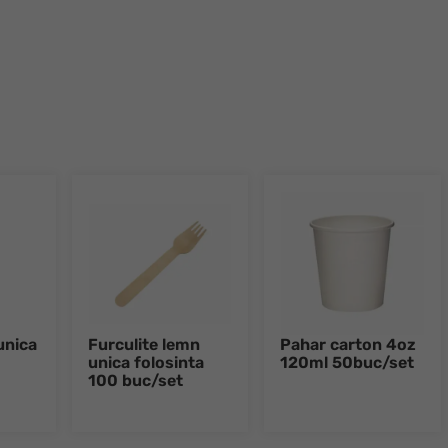
unica
Furculite lemn
Pahar carton 4oz
unica folosinta
120ml 50buc/set
100 buc/set