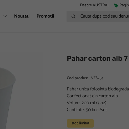
Despre AUSTRAL
Pagin
Cauta dupa cod sau denumire
i
Noutati
Promotii
Pahar carton alb 7
Cod produs:
VES234
Pahar unica folosinta biodegradab
Confectionat din carton alb.
Volum: 200 ml (7 oz).
Cantitate: 50 buc./set.
stoc limitat