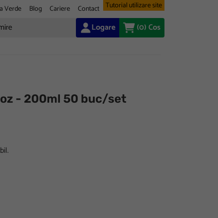
Tutorial utilizare site
a Verde
Blog
Cariere
Contact
Logare
(0)
Cos
 oz - 200ml 50 buc/set
il.