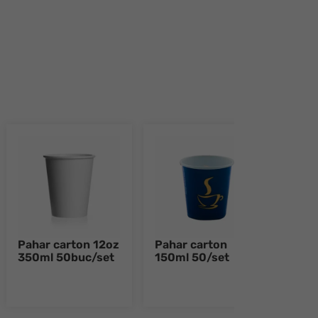
Pahar carton 12oz
Pahar carton
Farf
350ml 50buc/set
150ml 50/set
tres
rotu
50bu