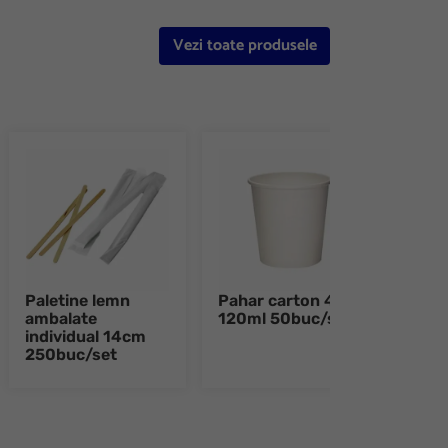
Vezi toate produsele
Paletine lemn
Pahar carton 4oz
Paha
ambalate
120ml 50buc/set
plas
individual 14cm
250buc/set
e 8