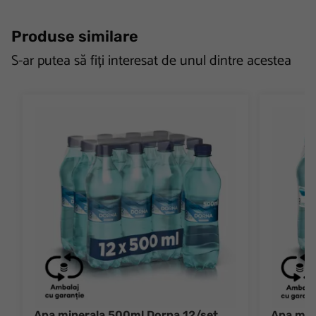
Produse similare
S-ar putea să fiți interesat de unul dintre acestea
Apa minerala 500ml Dorna 12/set
Apa min