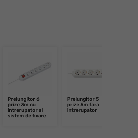
Prelungitor 6
Prelungitor 5
Prel
prize 3m cu
prize 5m fara
priz
intrerupator si
intrerupator
intr
sistem de fixare