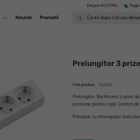
Despre AUSTRAL
Pagin
Cauta dupa cod sau denumire
i
Noutati
Promotii
Prelungitor 3 priz
Cod produs:
ELE063
Prelungitor Bachmann 3 prize tip 
protectie pentru copii. Cordon d
Prevazut cu intrerupator basculan