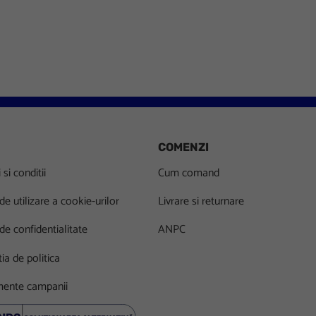
Go to slide 1
Go to slide 2
Go to slide 3
Go to slide 4
Go to slide 5
Go to slide 6
Go to slide 7
Go to slid
COMENZI
si conditii
Cum comand
 de utilizare a cookie-urilor
Livrare si returnare
 de confidentialitate
ANPC
ia de politica
ente campanii