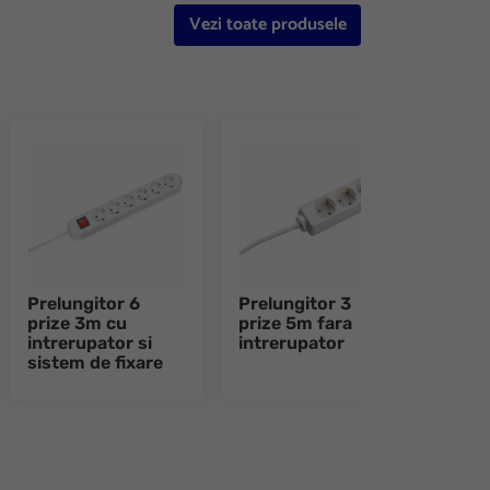
Vezi toate produsele
Prelungitor 6
Prelungitor 3
Prel
prize 3m cu
prize 5m fara
priz
intrerupator si
intrerupator
intr
sistem de fixare
e 8