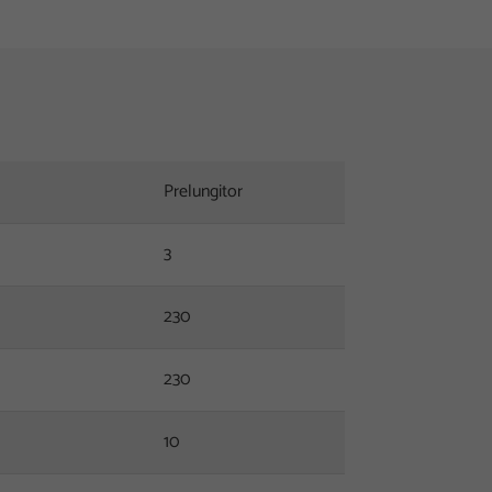
Prelungitor
3
230
230
10