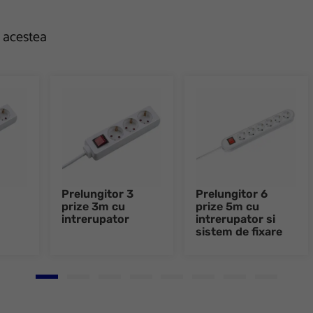
e acestea
Prelungitor 3
Prelungitor 6
prize 3m cu
prize 5m cu
intrerupator
intrerupator si
sistem de fixare
Go to slide 1
Go to slide 2
Go to slide 3
Go to slide 4
Go to slide 5
Go to slide 6
Go to slide 7
Go to slid