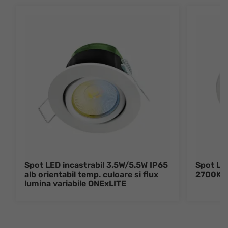
Spot LED incastrabil 3.5W/5.5W IP65
Spot LED
alb orientabil temp. culoare si flux
2700K/
lumina variabile ONExLITE