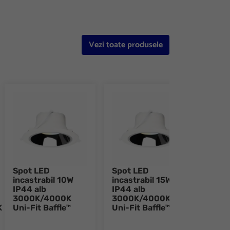
Vezi toate produsele
Spot LED
Spot LED
Spot
incastrabil 10W
incastrabil 15W
inca
IP44 alb
IP44 alb
IP44
3000K/4000K
3000K/4000K
300
K
Uni-Fit Baffle™
Uni-Fit Baffle™
Uni-