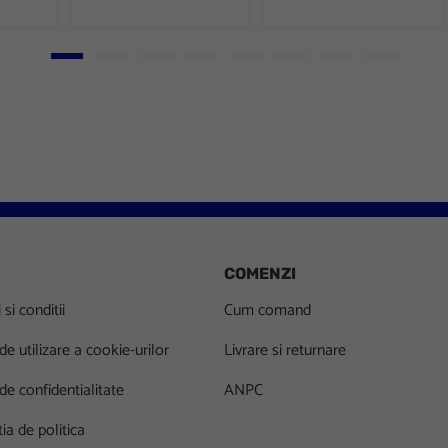
Go to slide 1
Go to slide 2
Go to slide 3
Go to slide 4
Go to slide 5
Go to slide 6
Go to slide 7
Go to slid
COMENZI
si conditii
Cum comand
 de utilizare a cookie-urilor
Livrare si returnare
 de confidentialitate
ANPC
ia de politica