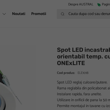
Despre AUSTRAL
Pagin
Cauta dupa cod sau denumire
i
Noutati
Promotii
Spot LED incastra
orientabil temp. cu
ONExLITE
Cod produs:
ELE1018
Spot LED reglaj culoare/putere.
Rama reglabila din policabonat al
Instalare rapida, fara unelte.
Utilizare in orificii de pana la 50
Permite montajul in tavane cu izo