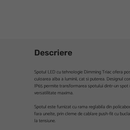
Descriere
Spotul LED cu tehnologie Dimming Triac ofera posib
culoarea alba a luminii, cat si puterea. Designul co
IP65 permite transformarea spotului dintr-un spot re
versatilitate maxima.
Spotul este furnizat cu rama reglabila din policabon
fara unelte, prin cleme de cablare push-fit cu bucla 
la tensiune.