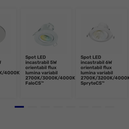
Spot LED
Spot LED
W
incastrabil 5W
incastrabil 6W
orientabil flux
orientabil flux
K/4000K
lumina variabil
lumina variabil
2700K/3000K/4000K
2700K/3200K/4000
FaloCS™
SpryteCS™
Go to slide 1
Go to slide 2
Go to slide 3
Go to slide 4
Go to slide 5
Go to slide 6
Go to slide 7
Go to slid