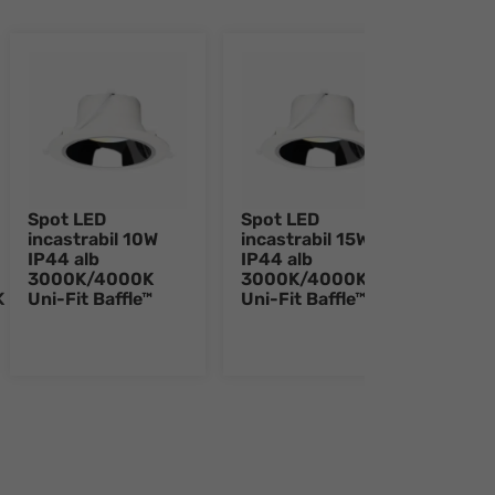
Spot LED
Spot LED
Spot
incastrabil 10W
incastrabil 15W
inca
IP44 alb
IP44 alb
IP44
3000K/4000K
3000K/4000K
300
K
Uni-Fit Baffle™
Uni-Fit Baffle™
Uni-
e 8