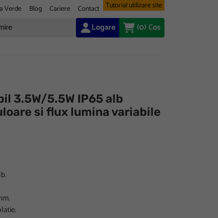
Tutorial utilizare site
a Verde
Blog
Cariere
Contact
Logare
(0)
Cos
bil 3.5W/5.5W IP65 alb
loare si flux lumina variabile
b.
 mm.
latie.