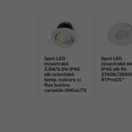
Spot LED
Spot LED
incastrabil
incastrabil 6
3.5W/5.5W IP65
IP65 alb fix
alb orientabil
2700K/3000
temp. culoare si
RTProCS™
flux lumina
variabile ONExLITE