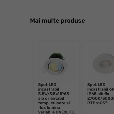
Mai multe produse
Spot LED
Spot LED
incastrabil
incastrabil 6
3.5W/5.5W IP65
IP65 alb fix
alb orientabil
2700K/3000
temp. culoare si
RTProCS™
flux lumina
variabile ONExLITE