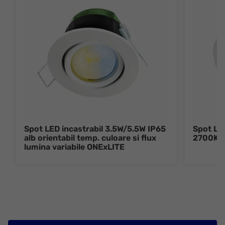
Spot LED incastrabil 3.5W/5.5W IP65
Spot LED
alb orientabil temp. culoare si flux
2700K/
lumina variabile ONExLITE