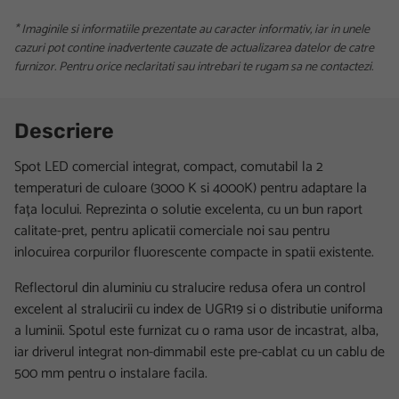
* Imaginile si informatiile prezentate au caracter informativ, iar in unele
cazuri pot contine inadvertente cauzate de actualizarea datelor de catre
furnizor. Pentru orice neclaritati sau intrebari te rugam sa ne contactezi.
Descriere
Spot LED comercial integrat, compact, comutabil la 2
temperaturi de culoare (3000 K si 4000K) pentru adaptare la
fața locului. Reprezinta o solutie excelenta, cu un bun raport
calitate-pret, pentru aplicatii comerciale noi sau pentru
inlocuirea corpurilor fluorescente compacte in spatii existente.
Reflectorul din aluminiu cu stralucire redusa ofera un control
excelent al stralucirii cu index de UGR19 si o distributie uniforma
a luminii. Spotul este furnizat cu o rama usor de incastrat, alba,
iar driverul integrat non-dimmabil este pre-cablat cu un cablu de
500 mm pentru o instalare facila.