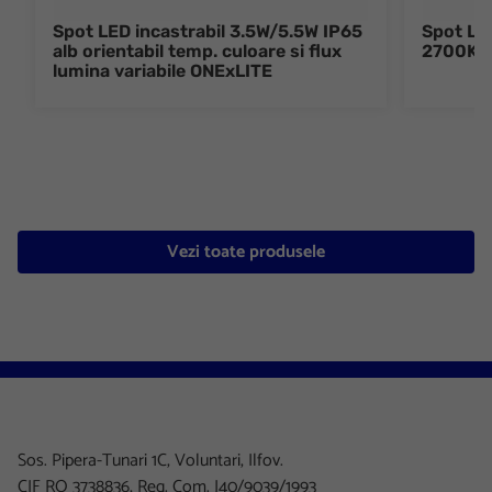
Spot LED incastrabil 3.5W/5.5W IP65
Spot LED
alb orientabil temp. culoare si flux
2700K/
lumina variabile ONExLITE
Vezi toate produsele
Sos. Pipera-Tunari 1C, Voluntari, Ilfov.
CIF RO 3738836, Reg. Com. J40/9039/1993