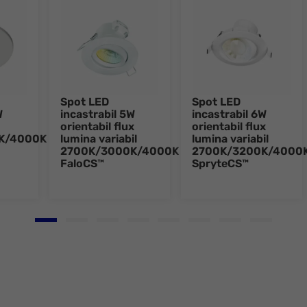
Spot LED
Spot LED
W
incastrabil 5W
incastrabil 6W
orientabil flux
orientabil flux
K/4000K
lumina variabil
lumina variabil
2700K/3000K/4000K
2700K/3200K/4000
FaloCS™
SpryteCS™
Go to slide 1
Go to slide 2
Go to slide 3
Go to slide 4
Go to slide 5
Go to slide 6
Go to slide 7
Go to slid