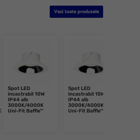
Vezi toate produsele
Spot LED
Spot LED
Spot
incastrabil 10W
incastrabil 15W
inca
IP44 alb
IP44 alb
IP44
3000K/4000K
3000K/4000K
300
K
Uni-Fit Baffle™
Uni-Fit Baffle™
Uni-