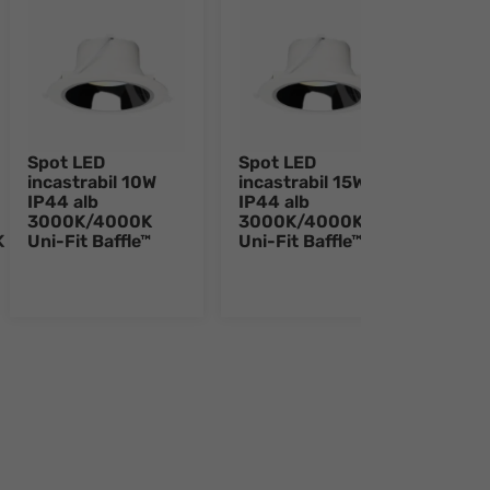
Spot LED
Spot LED
Spot
incastrabil 10W
incastrabil 15W
inca
IP44 alb
IP44 alb
IP44
3000K/4000K
3000K/4000K
300
K
Uni-Fit Baffle™
Uni-Fit Baffle™
Uni-
e 8