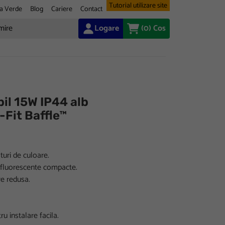
Tutorial utilizare site
a Verde
Blog
Cariere
Contact
Logare
(0)
Cos
il 15W IP44 alb
Fit Baffle™
uri de culoare.
r fluorescente compacte.
re redusa.
 instalare facila.