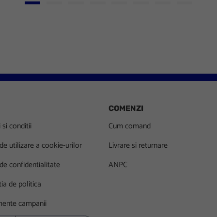
Go to slide 1
Go to slide 2
Go to slide 3
Go to slide 4
Go to slide 5
Go to slide 6
Go to slide 7
Go to slid
COMENZI
si conditii
Cum comand
 de utilizare a cookie-urilor
Livrare si returnare
 de confidentialitate
ANPC
ia de politica
ente campanii