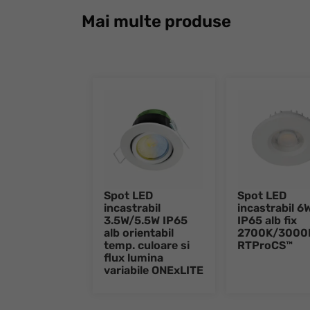
Mai multe produse
Spot LED
Spot LED
incastrabil
incastrabil 6
3.5W/5.5W IP65
IP65 alb fix
alb orientabil
2700K/3000
temp. culoare si
RTProCS™
flux lumina
variabile ONExLITE