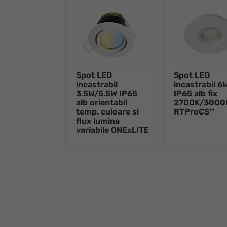
Spot LED
Spot LED
incastrabil
incastrabil 6
3.5W/5.5W IP65
IP65 alb fix
alb orientabil
2700K/3000
temp. culoare si
RTProCS™
flux lumina
variabile ONExLITE