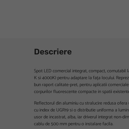
Descriere
Spot LED comercial integrat, compact, comutabil l
K si 4000K) pentru adaptare la fața locului. Reprez
bun raport calitate-pret, pentru aplicatii comercial
corpurilor fluorescente compacte in spatii existent
Reflectorul din aluminiu cu stralucire redusa ofera u
cu index de UGR19 si o distributie uniforma a lumini
usor de incastrat, alba, iar driverul integrat non-d
cablu de 500 mm pentru o instalare facila.