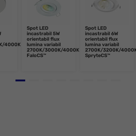
Spot LED
Spot LED
W
incastrabil 5W
incastrabil 6W
orientabil flux
orientabil flux
K/4000K
lumina variabil
lumina variabil
2700K/3000K/4000K
2700K/3200K/4000
FaloCS™
SpryteCS™
Go to slide 1
Go to slide 2
Go to slide 3
Go to slide 4
Go to slide 5
Go to slide 6
Go to slide 7
Go to slid