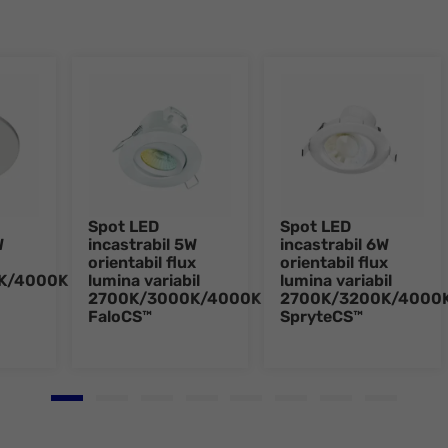
Spot LED
Spot LED
W
incastrabil 5W
incastrabil 6W
orientabil flux
orientabil flux
K/4000K
lumina variabil
lumina variabil
2700K/3000K/4000K
2700K/3200K/4000
FaloCS™
SpryteCS™
Go to slide 1
Go to slide 2
Go to slide 3
Go to slide 4
Go to slide 5
Go to slide 6
Go to slide 7
Go to slid