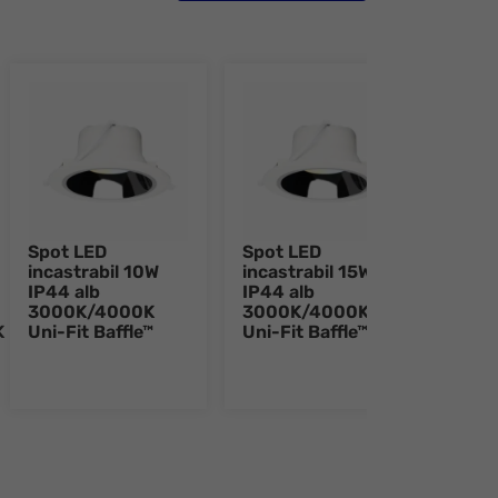
Spot LED
Spot LED
Spot
incastrabil 10W
incastrabil 15W
inca
IP44 alb
IP44 alb
IP44
3000K/4000K
3000K/4000K
300
K
Uni-Fit Baffle™
Uni-Fit Baffle™
Uni-
e 8