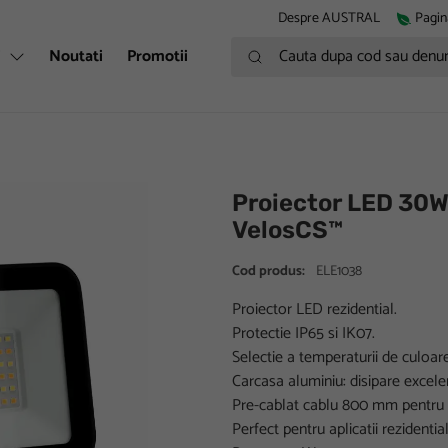
Despre AUSTRAL
Pagin
Cauta dupa cod sau denumire
i
Noutati
Promotii
Proiector LED 3
VelosCS™
Cod produs:
ELE1038
Proiector LED rezidential.
Protectie IP65 si IK07.
Selectie a temperaturii de culoare
Carcasa aluminiu: disipare excelen
Pre-cablat cablu 800 mm pentru in
Perfect pentru aplicatii rezidenti