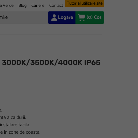
Tutorial utilizare site
a Verde
Blog
Cariere
Contact
Logare
(0)
Cos
0W 3000K/3500K/4000K IP65
.
ta a caldurii.
stalare facila.
ale in zone de coasta.