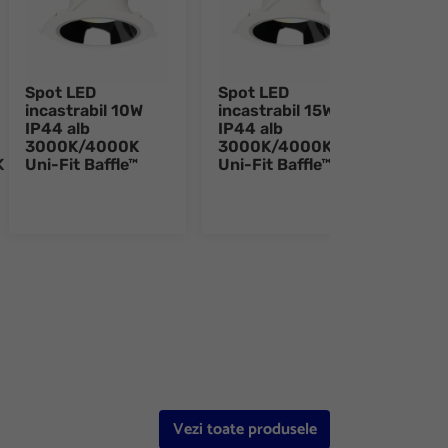
Spot LED
Spot LED
Spot
incastrabil 10W
incastrabil 15W
inca
IP44 alb
IP44 alb
IP44
3000K/4000K
3000K/4000K
300
K
Uni-Fit Baffle™
Uni-Fit Baffle™
Uni-
e 8
Vezi toate produsele