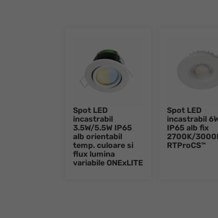
Spot LED
Spot LED
incastrabil
incastrabil 6
3.5W/5.5W IP65
IP65 alb fix
alb orientabil
2700K/3000
temp. culoare si
RTProCS™
flux lumina
variabile ONExLITE