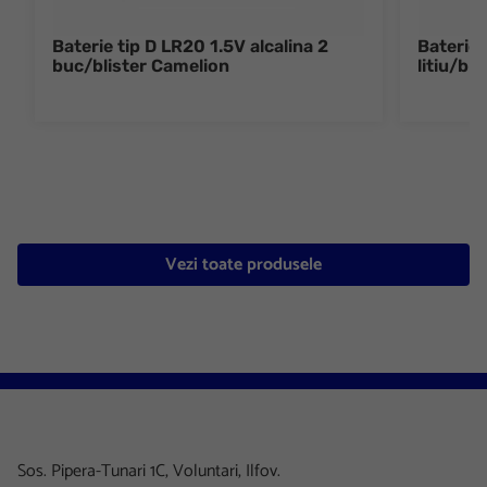
Baterie tip D LR20 1.5V alcalina 2
Baterie 
buc/blister Camelion
litiu/bl
Vezi toate produsele
Sos. Pipera-Tunari 1C, Voluntari, Ilfov.