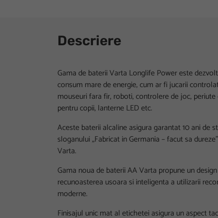
Descriere
Gama de baterii Varta Longlife Power este dezvolta
consum mare de energie, cum ar fi jucarii controlate
mouseuri fara fir, roboti, controlere de joc, periute
pentru copii, lanterne LED etc.
Aceste baterii alcaline asigura garantat 10 ani de 
sloganului „Fabricat in Germania – facut sa dureze”
Varta.
Gama noua de baterii AA Varta propune un design i
recunoasterea usoara si inteligenta a utilizarii r
moderne.
Finisajul unic mat al etichetei asigura un aspect t