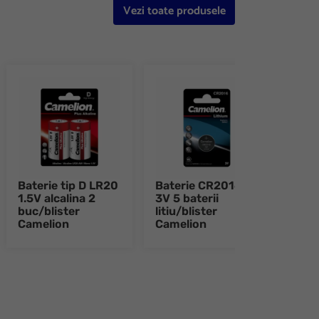
Vezi toate produsele
Baterie tip D LR20
Baterie CR2016
Bate
1.5V alcalina 2
3V 5 baterii
3V 5 
buc/blister
litiu/blister
litiu
Camelion
Camelion
Came
e 8