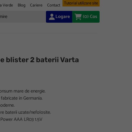
Tutorial utilizare site
a Verde
Blog
Cariere
Contact
Logare
(0)
Cos
e blister 2 baterii Varta
 consum mare de energie.
 fabricate in Germania.
moderne.
e baterii uzate/nefolosite.
fe Power AAA LR03 1.5V