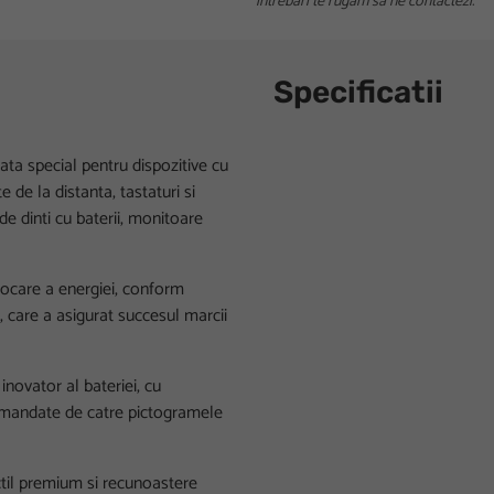
intrebari te rugam sa ne contactezi.
Specificatii
ta special pentru dispozitive cu
 de la distanta, tastaturi si
 de dinti cu baterii, monitoare
stocare a energiei, conform
, care a asigurat succesul marcii
novator al bateriei, cu
ecomandate de catre pictogramele
actil premium si recunoastere