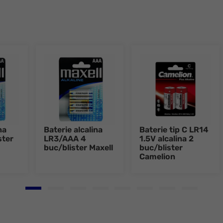
na
Baterie alcalina
Baterie tip C LR14
ster
LR3/AAA 4
1.5V alcalina 2
buc/blister Maxell
buc/blister
Camelion
Go to slide 1
Go to slide 2
Go to slide 3
Go to slide 4
Go to slide 5
Go to slide 6
Go to slide 7
Go to slid