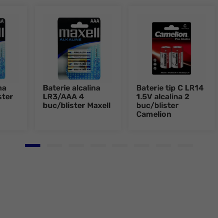
na
Baterie alcalina
Baterie tip C LR14
ster
LR3/AAA 4
1.5V alcalina 2
buc/blister Maxell
buc/blister
Camelion
Go to slide 1
Go to slide 2
Go to slide 3
Go to slide 4
Go to slide 5
Go to slide 6
Go to slide 7
Go to slid