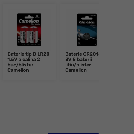
Baterie tip D LR20
Baterie CR2016
Bate
1.5V alcalina 2
3V 5 baterii
3V 5 
buc/blister
litiu/blister
litiu
Camelion
Camelion
Came
e 8