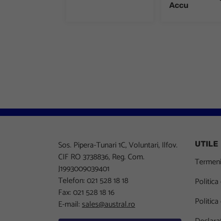
Accu
Sos. Pipera-Tunari 1C, Voluntari, Ilfov.
UTILE
CIF RO 3738836, Reg. Com.
Termeni 
J1993009039401
Telefon: 021 528 18 18
Politica
Fax: 021 528 18 16
Politica
E-mail:
sales@austral.ro