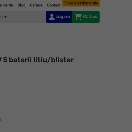
Tutorial utilizare site
a Verde
Blog
Cariere
Contact
Logare
(0)
Cos
 baterii litiu/blister
.