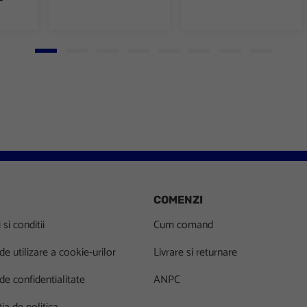
Go to slide 1
Go to slide 2
Go to slide 3
Go to slide 4
Go to slide 5
Go to slide 6
Go to slide 7
Go to slid
COMENZI
si conditii
Cum comand
 de utilizare a cookie-urilor
Livrare si returnare
 de confidentialitate
ANPC