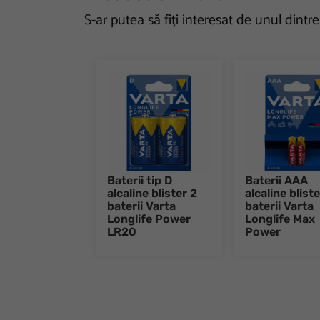
S-ar putea să fiți interesat de unul dintr
Baterii tip D
Baterii AAA
alcaline blister 2
alcaline bliste
baterii Varta
baterii Varta
Longlife Power
Longlife Max
LR20
Power