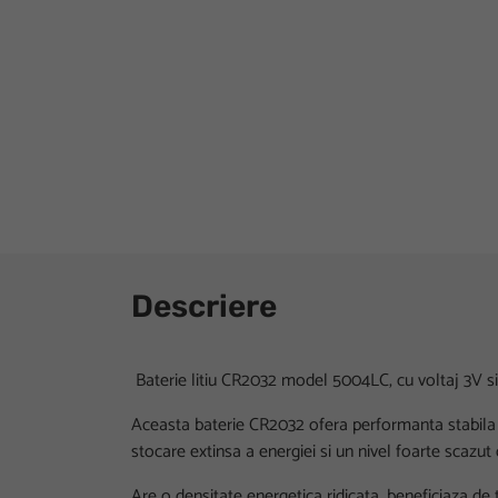
Descriere
Baterie litiu CR2032 model 5004LC, cu voltaj 3V s
Aceasta baterie CR2032 ofera performanta stabila s
stocare extinsa a energiei si un nivel foarte scazu
Are o densitate energetica ridicata, beneficiaza de