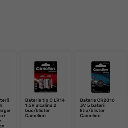
terii
Baterie tip C LR14
Baterie CR2016
h
1.5V alcalina 2
3V 5 baterii
arger
buc/blister
litiu/blister
ori
Camelion
Camelion
h
ge