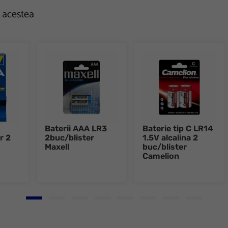
e acestea
Baterii AAA LR3
Baterie tip C LR14
r 2
2buc/blister
1.5V alcalina 2
Maxell
buc/blister
Camelion
Go to slide 1
Go to slide 2
Go to slide 3
Go to slide 4
Go to slide 5
Go to slide 6
Go to slide 7
Go to slid