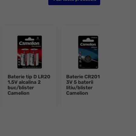
Baterie tip D LR20
Baterie CR2016
Bate
1.5V alcalina 2
3V 5 baterii
3V 5 
buc/blister
litiu/blister
litiu
Camelion
Camelion
Came
e 8