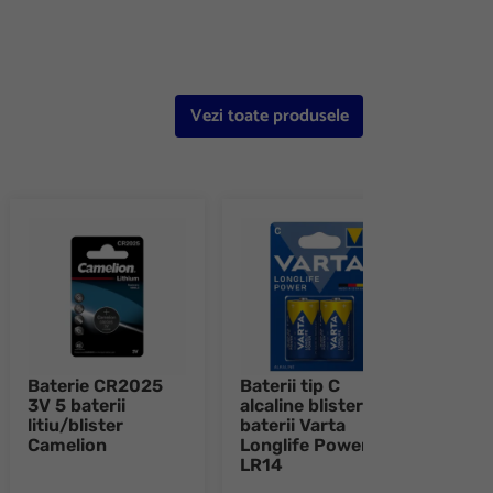
Vezi toate produsele
Baterie CR2025
Baterii tip C
Bater
3V 5 baterii
alcaline blister 2
alcal
litiu/blister
baterii Varta
bater
Camelion
Longlife Power
Long
LR14
LR2