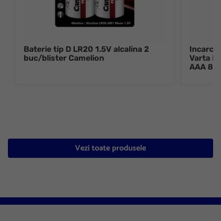
Baterie tip D LR20 1.5V alcalina 2
Incarcat
buc/blister Camelion
Varta Mi
AAA 800
Vezi toate produsele