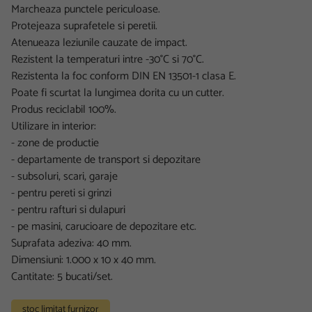
Marcheaza punctele periculoase.
Protejeaza suprafetele si peretii.
Atenueaza leziunile cauzate de impact.
Rezistent la temperaturi intre -30°C si 70°C.
Rezistenta la foc conform DIN EN 13501-1 clasa E.
Poate fi scurtat la lungimea dorita cu un cutter.
Produs reciclabil 100%.
Utilizare in interior:
- zone de productie
- departamente de transport si depozitare
- subsoluri, scari, garaje
- pentru pereti si grinzi
- pentru rafturi si dulapuri
- pe masini, carucioare de depozitare etc.
Suprafata adeziva: 40 mm.
Dimensiuni: 1.000 x 10 x 40 mm.
Cantitate: 5 bucati/set.
stoc limitat furnizor