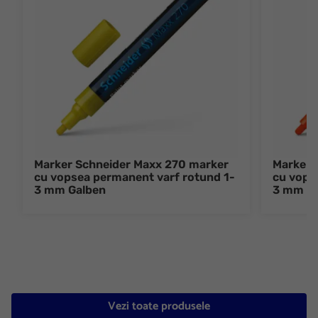
Marker Schneider Maxx 270 marker
Marker 
cu vopsea permanent varf rotund 1-
cu vops
3 mm Galben
3 mm Po
Vezi toate produsele