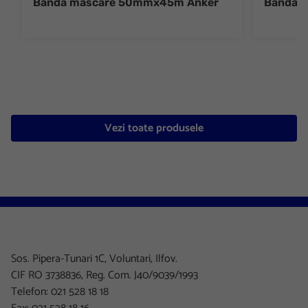
Banda mascare 50mmx45m Anker
Banda 
Vezi toate produsele
Sos. Pipera-Tunari 1C, Voluntari, Ilfov.
CIF RO 3738836, Reg. Com. J40/9039/1993
Telefon: 021 528 18 18