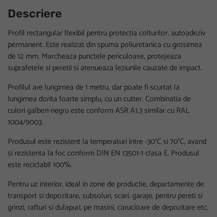
Descriere
Profil rectangular flexibil pentru protectia colturilor, autoadeziv
permanent. Este realizat din spuma poliuretanica cu grosimea
de 12 mm. Marcheaza punctele periculoase, protejeaza
suprafetele si peretii si atenueaza leziunile cauzate de impact.
Profilul are lungimea de 1 metru, dar poate fi scurtat la
lungimea dorita foarte simplu, cu un cutter. Combinatia de
culori galben-negru este conform ASR A1.3 similar cu RAL
1004/9003.
Produsul este rezistent la temperaturi intre -30°C si 70°C, avand
si rezistenta la foc conform DIN EN 13501-1 clasa E. Produsul
este reciclabil 100%.
Pentru uz interior, ideal in zone de productie, departamente de
transport si depozitare, subsoluri, scari, garaje, pentru pereti si
grinzi, rafturi si dulapuri, pe masini, carucioare de depozitare etc.