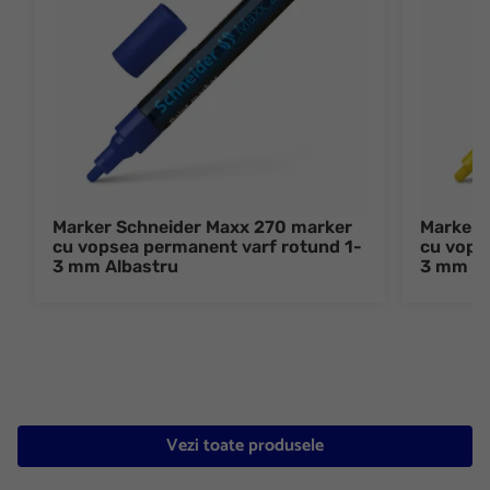
Marker Schneider Maxx 270 marker
Marker 
cu vopsea permanent varf rotund 1-
cu vops
3 mm Albastru
3 mm G
Vezi toate produsele