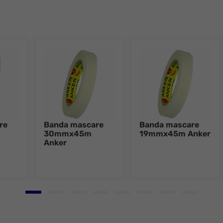
re
Banda mascare
Banda mascare
30mmx45m
19mmx45m Anker
Anker
Go to slide 1
Go to slide 2
Go to slide 3
Go to slide 4
Go to slide 5
Go to slide 6
Go to slide 7
Go to slid