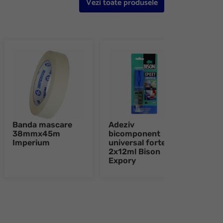
Vezi toate produsele
Banda mascare
Adeziv
Adez
38mmx45m
bicomponent
bic
Imperium
universal forte
tran
2x12ml Bison
2x12
Expory
Epo
e 8