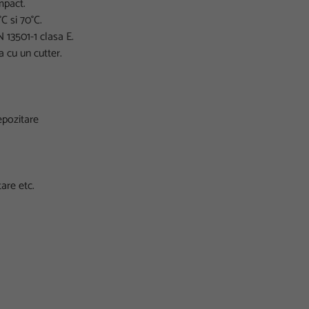
mpact.
C si 70°C.
 13501-1 clasa E.
a cu un cutter.
epozitare
are etc.