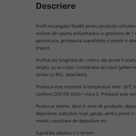
Descriere
Profil rectangular flexibil pentru protectia colturi
realizat din spuma poliuretanica cu grosimea de 
periculoase, protejeaza suprafetele si peretii si at
impact.
Profilul are lungimea de 1 metru, dar poate fi scurt
simplu, cu un cutter. Combinatia de culori galben
similar cu RAL 1004/9003.
Produsul este rezistent la temperaturi intre -30°C si
conform DIN EN 13501-1 clasa E. Produsul este reci
Pentru uz interior, ideal in zone de productie, dep
depozitare, subsoluri, scari, garaje, pentru pereti si g
masini, carucioare de depozitare etc.
Suprafata adeziva: 2 x 19 mm.