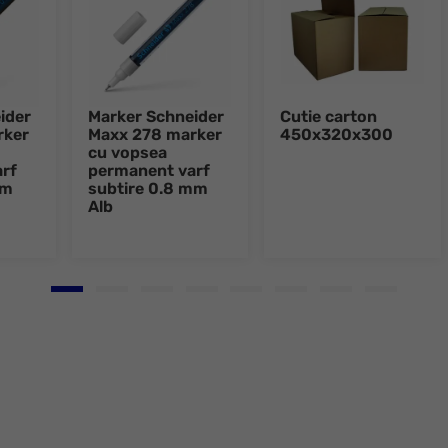
ider
Marker Schneider
Cutie carton
rker
Maxx 278 marker
450x320x300
cu vopsea
rf
permanent varf
mm
subtire 0.8 mm
Alb
Go to slide 1
Go to slide 2
Go to slide 3
Go to slide 4
Go to slide 5
Go to slide 6
Go to slide 7
Go to slid