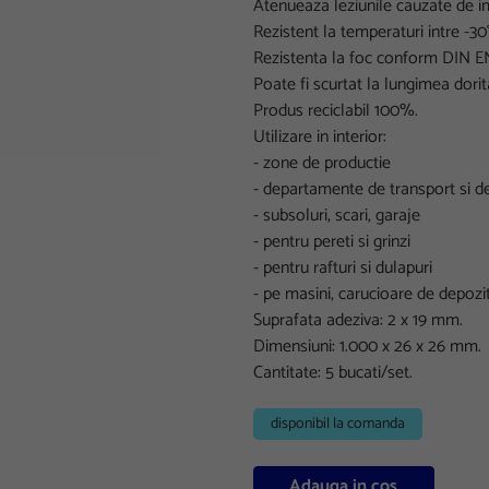
Atenueaza leziunile cauzate de i
Rezistent la temperaturi intre -30°
Rezistenta la foc conform DIN EN
Poate fi scurtat la lungimea dorit
Produs reciclabil 100%.
Utilizare in interior:
- zone de productie
- departamente de transport si d
- subsoluri, scari, garaje
- pentru pereti si grinzi
- pentru rafturi si dulapuri
- pe masini, carucioare de depozit
Suprafata adeziva: 2 x 19 mm.
Dimensiuni: 1.000 x 26 x 26 mm.
Cantitate: 5 bucati/set.
disponibil la comanda
Adauga in cos