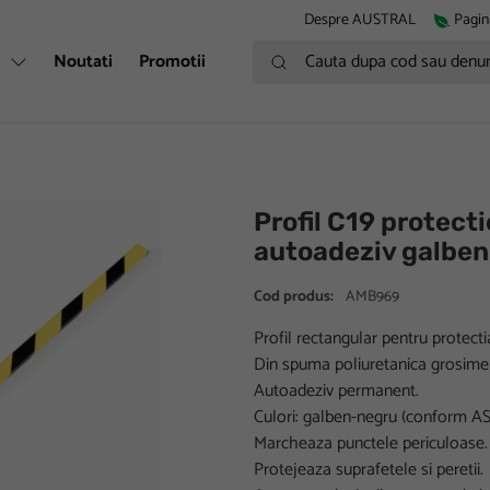
Despre AUSTRAL
Pagin
Cauta dupa cod sau denumire
i
Noutati
Promotii
Profil C19 protect
autoadeziv galben
Cod produs:
AMB969
Profil rectangular pentru protectia
Din spuma poliuretanica grosim
Autoadeziv permanent.
Culori: galben-negru (conform AS
Marcheaza punctele periculoase.
Protejeaza suprafetele si peretii.