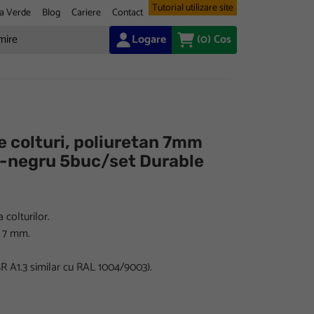
Tutorial utilizare site
a Verde
Blog
Cariere
Contact
Logare
(0)
Cos
ie colturi, poliuretan 7mm
-negru 5buc/set Durable
 colturilor.
e 7 mm.
R A1.3 similar cu RAL 1004/9003).