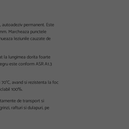
lor, autoadeziv permanent. Este
7 mm. Marcheaza punctele
enueaza leziunile cauzate de
at la lungimea dorita foarte
-negru este conform ASR A1.3
 70°C, avand si rezistenta la foc
clabil 100%.
artamente de transport si
rinzi, rafturi si dulapuri, pe