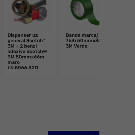
Dispenser uz
Banda marcaj
Mark
general Scotch™
764i 50mmx33m
2-4
3M + 2 benzi
3M Verde
Alb
adezive Scotch®
3M 50mmx66m
maro
LN.5066.R2D
e 8