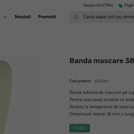
Despre AUSTRAL
Pagin
Cauta dupa cod sau denumire
i
Noutati
Promotii
Banda mascare 3
Cod produs:
BAD063
Banda adeziva de mascare pe supo
Pentru mascarea zonelor ce trebui
Rezista la temperaturi de pana la
Dimensiuni: latime 38 mm x lung
in stoc