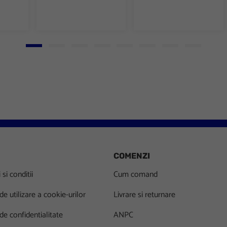
Go to slide 1
Go to slide 2
Go to slide 3
Go to slide 4
Go to slide 5
Go to slide 6
Go to slide 7
Go to slid
COMENZI
si conditii
Cum comand
 de utilizare a cookie-urilor
Livrare si returnare
 de confidentialitate
ANPC