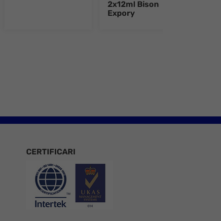
2x12ml Bison
2x12
Expory
Epo
e 8
CERTIFICARI