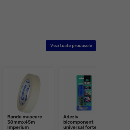
e 8
Vezi toate produsele
Banda mascare
Adeziv
Adez
38mmx45m
bicomponent
bic
Imperium
universal forte
tran