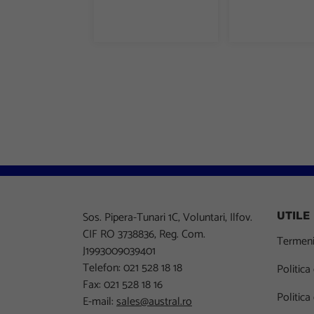
Sos. Pipera-Tunari 1C, Voluntari, Ilfov.
UTILE
CIF RO 3738836, Reg. Com.
Termeni 
J1993009039401
Telefon: 021 528 18 18
Politica
Fax: 021 528 18 16
Politica
E-mail:
sales@austral.ro