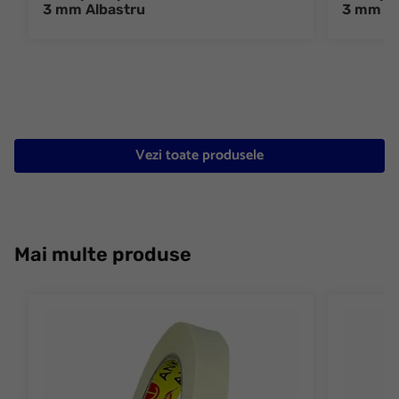
3 mm Albastru
3 mm G
Vezi toate produsele
Mai multe produse