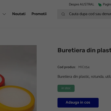
Despre AUSTRAL
Pagin
Cauta dupa cod sau denumire
i
Noutati
Promotii
Buretiera din plas
Cod produs:
MIC054
Buretiera din plastic, rotunda, ut
in stoc
Adauga in cos