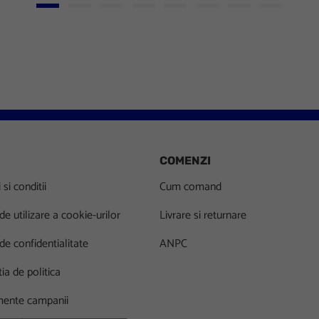
Go to slide 1
Go to slide 2
Go to slide 3
Go to slide 4
Go to slide 5
Go to slide 6
Go to slide 7
Go to slid
COMENZI
si conditii
Cum comand
 de utilizare a cookie-urilor
Livrare si returnare
 de confidentialitate
ANPC
ia de politica
ente campanii