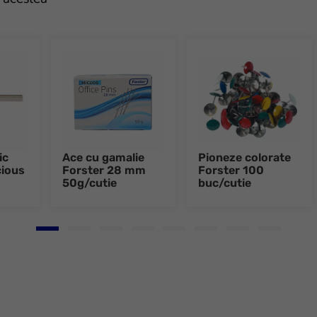
ic
Ace cu gamalie
Pioneze colorate
ious
Forster 28 mm
Forster 100
50g/cutie
buc/cutie
Go to slide 1
Go to slide 2
Go to slide 3
Go to slide 4
Go to slide 5
Go to slide 6
Go to slide 7
Go to slid