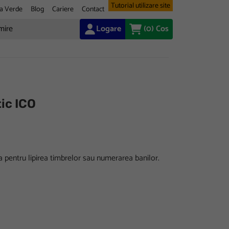
Tutorial utilizare site
a Verde
Blog
Cariere
Contact
Logare
(0)
Cos
tic ICO
ila pentru lipirea timbrelor sau numerarea banilor.