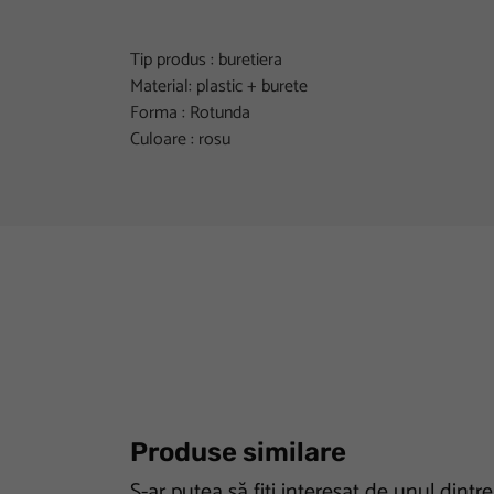
Tip produs : buretiera
Material: plastic + burete
Forma : Rotunda
Culoare : rosu
Produse similare
S-ar putea să fiți interesat de unul dintr