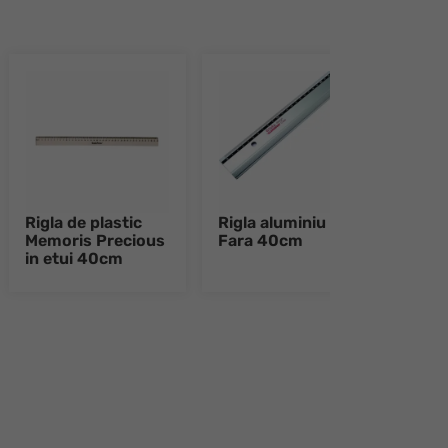
Rigla de plastic
Rigla aluminiu
Rigl
Memoris Precious
Fara 40cm
Far
in etui 40cm
e 8