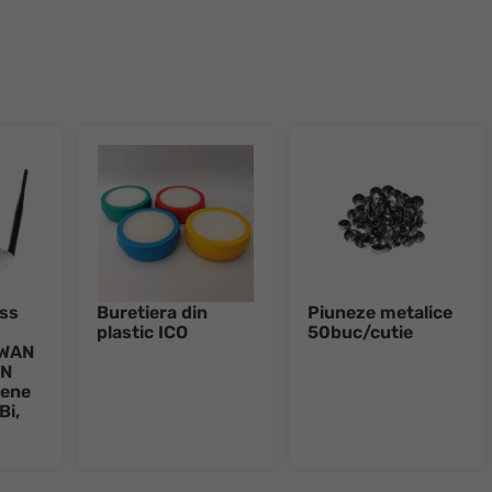
ess
Buretiera din
Piuneze metalice
plastic ICO
50buc/cutie
xWAN
AN
tene
Bi,