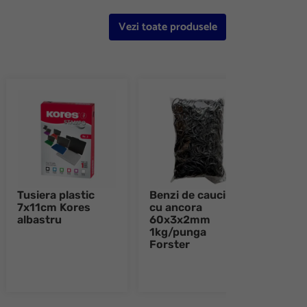
Vezi toate produsele
Tusiera plastic
Benzi de cauciuc
Rigl
7x11cm Kores
cu ancora
Far
albastru
60x3x2mm
1kg/punga
Forster