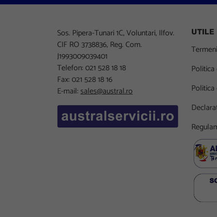
Sos. Pipera-Tunari 1C, Voluntari, Ilfov.
UTILE
CIF RO 3738836, Reg. Com.
Termeni 
J1993009039401
Telefon: 021 528 18 18
Politica
Fax: 021 528 18 16
Politica
E-mail:
sales@austral.ro
Declarat
Regulam