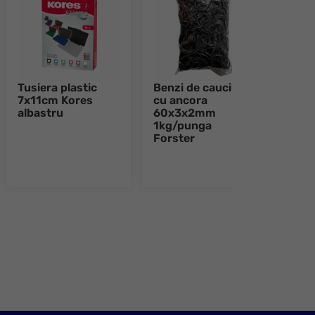
Tusiera plastic
Benzi de cauciuc
Rigl
7x11cm Kores
cu ancora
Far
albastru
60x3x2mm
1kg/punga
Forster
e 8