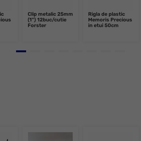
ic
Clip metalic 25mm
Rigla de plastic
ious
(1") 12buc/cutie
Memoris Precious
Forster
in etui 50cm
Go to slide 1
Go to slide 2
Go to slide 3
Go to slide 4
Go to slide 5
Go to slide 6
Go to slide 7
Go to slid