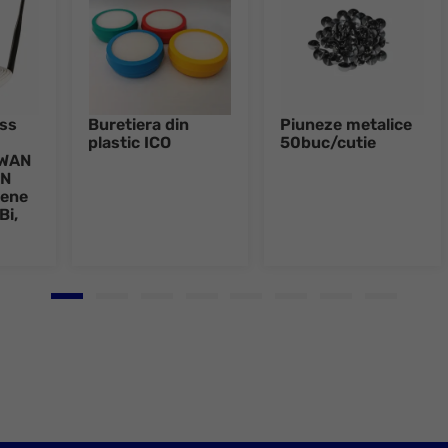
ess
Buretiera din
Piuneze metalice
plastic ICO
50buc/cutie
xWAN
AN
tene
Bi,
Go to slide 1
Go to slide 2
Go to slide 3
Go to slide 4
Go to slide 5
Go to slide 6
Go to slide 7
Go to slid