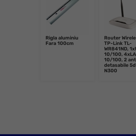
Rigla aluminiu
Router Wirel
Fara 100cm
TP-Link TL-
WR841ND, 1
10/100, 4xL
10/100, 2 an
detasabile 5d
N300