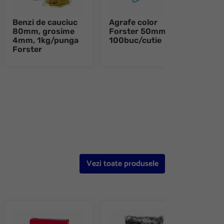
Benzi de cauciuc
Agrafe color
Pion
80mm, grosime
Forster 50mm
Fors
4mm, 1kg/punga
100buc/cutie
buc/
Forster
e 8
Vezi toate produsele