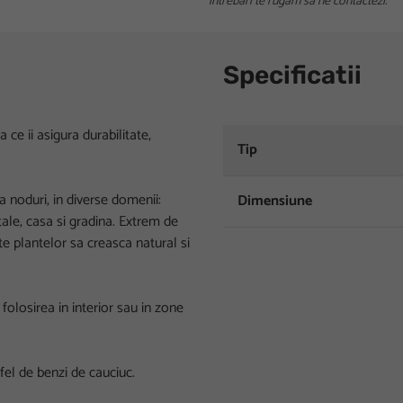
intrebari te rugam sa ne contactezi.
Specificatii
ce ii asigura durabilitate,
Tip
a noduri, in diverse domenii:
Dimensiune
tale, casa si gradina. Extrem de
te plantelor sa creasca natural si
olosirea in interior sau in zone
fel de benzi de cauciuc.