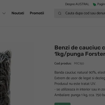
Despre AUSTRAL
Pagin
Cauta dupa cod sau denumire
i
Noutati
Promotii
Benzi de cauciuc
1kg/punga Forste
Cod produs:
MIC150
Banda cauciuc natural 90%, elasti
Extrem de usor de legat si dezlega
Produsul nu este tratat UV.
- se utilizeaza in interior sau in z
Ambalare: punga 1 kg, cca. 750 b