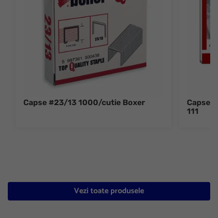
Capse #23/13 1000/cutie Boxer
Capse 2
111
Vezi toate produsele