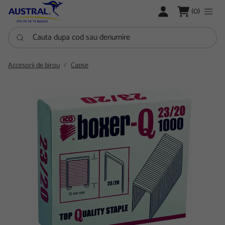
LOGARE
(0)
Cauta dupa cod sau denumire
Accesorii de birou
Capse