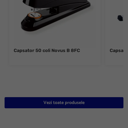
Capsator 50 coli Novus B 8FC
Capsato
Vezi toate produsele