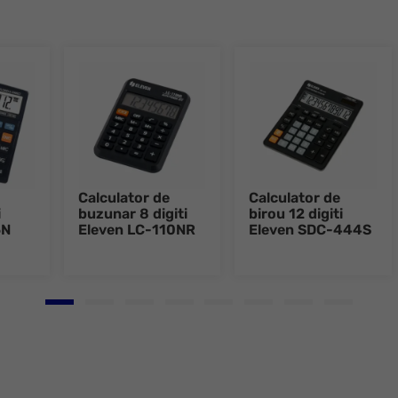
Calculator de
Calculator de
i
buzunar 8 digiti
birou 12 digiti
5N
Eleven LC-110NR
Eleven SDC-444S
Go to slide 1
Go to slide 2
Go to slide 3
Go to slide 4
Go to slide 5
Go to slide 6
Go to slide 7
Go to slid