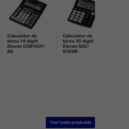
Calculator de
Calculator de
Calc
birou 14 digiti
birou 10 digiti
birou
Eleven CDB1401-
Eleven SDC-
206
BK
810NR
Elev
alb-
e 8
Vezi toate produsele