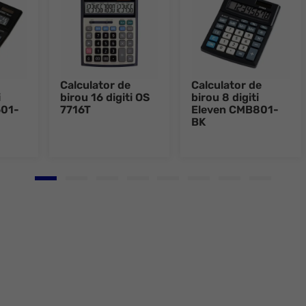
Calculator de
Calculator de
i
birou 16 digiti OS
birou 8 digiti
601-
7716T
Eleven CMB801-
BK
Go to slide 1
Go to slide 2
Go to slide 3
Go to slide 4
Go to slide 5
Go to slide 6
Go to slide 7
Go to slid