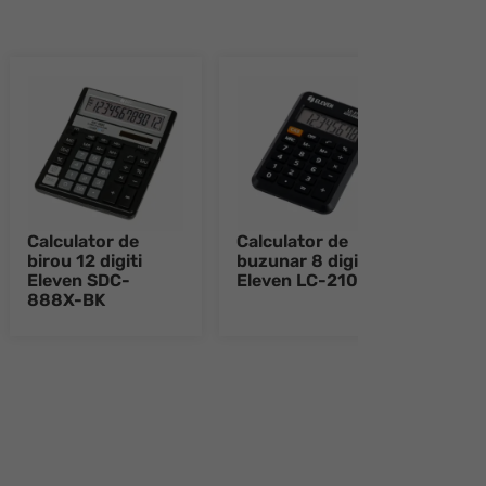
Calculator de
Calculator de
Calc
birou 12 digiti
buzunar 8 digiti
buzu
Eleven SDC-
Eleven LC-210NR
Elev
888X-BK
e 8