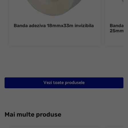
Banda adeziva 18mmx33m invizibila
Banda ad
25mmx
Vezi toate produsele
Mai multe produse