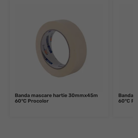
Banda mascare hartie 30mmx45m
Banda 
60°C Procolor
60°C Pr