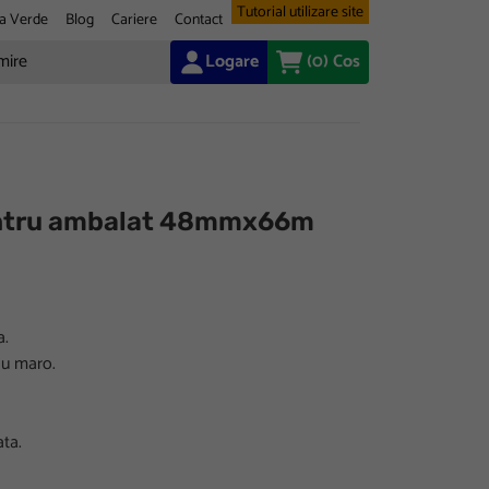
Tutorial utilizare site
a Verde
Blog
Cariere
Contact
Logare
(0)
Cos
entru ambalat 48mmx66m
a.
au maro.
ata.