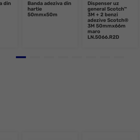
a din
Banda adeziva din
Dispenser uz
hartie
general Scotch™
50mmx50m
3M + 2 benzi
adezive Scotch®
3M 50mmx66m
maro
LN.5066.R2D
Go to slide 1
Go to slide 2
Go to slide 3
Go to slide 4
Go to slide 5
Go to slide 6
Go to slide 7
Go to slid