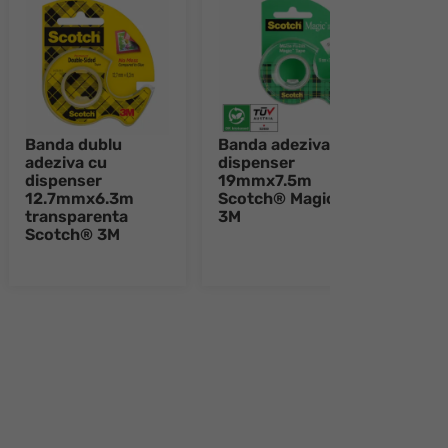
Banda dublu
Banda adeziva cu
Disp
adeziva cu
dispenser
Sco
dispenser
19mmx7.5m
pent
12.7mmx6.3m
Scotch® Magic™
adez
transparenta
3M
19m
Scotch® 3M
e 8