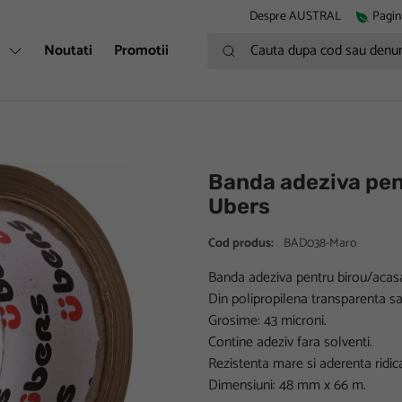
Despre AUSTRAL
Pagin
Cauta dupa cod sau denumire
i
Noutati
Promotii
Banda adeziva p
Ubers
Cod produs:
BAD038-Maro
Banda adeziva pentru birou/acas
Din polipropilena transparenta s
Grosime: 43 microni.
Contine adeziv fara solventi.
Rezistenta mare si aderenta ridic
Dimensiuni: 48 mm x 66 m.