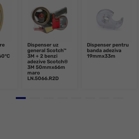
re
Dispenser uz
Dispenser pentru
general Scotch™
banda adeziva
60°C
3M + 2 benzi
19mmx33m
adezive Scotch®
3M 50mmx66m
maro
LN.5066.R2D
Go to slide 1
Go to slide 2
Go to slide 3
Go to slide 4
Go to slide 5
Go to slide 6
Go to slide 7
Go to slid