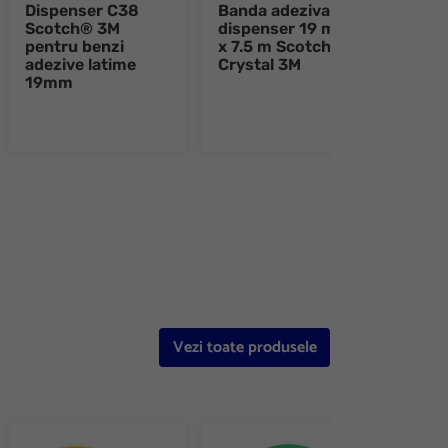
Dispenser C38
Banda adeziva cu
Disp
Scotch® 3M
dispenser 19 mm
band
pentru benzi
x 7.5 m Scotch®
19m
adezive latime
Crystal 3M
19mm
e 8
Vezi toate produsele