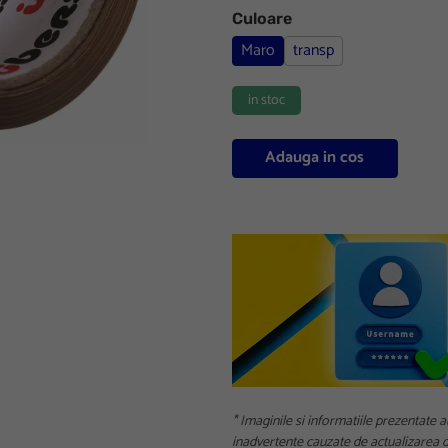
Culoare
Maro
transp
in stoc
Adauga in cos
* Imaginile si informatiile prezentate a
inadvertente cauzate de actualizarea da