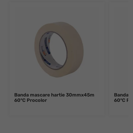
Banda mascare hartie 30mmx45m
Banda 
60°C Procolor
60°C Pr