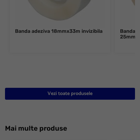
Banda adeziva 18mmx33m invizibila
Banda ad
25mmx
Vezi toate produsele
Mai multe produse