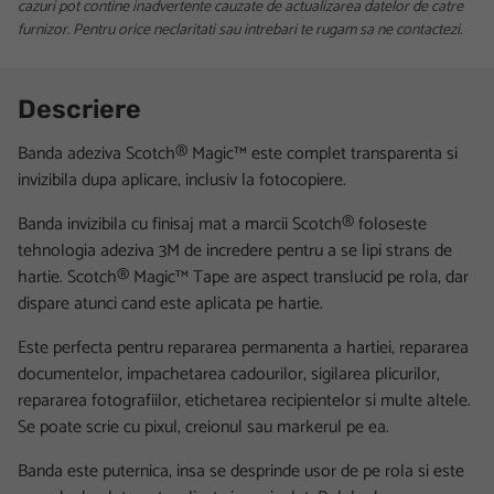
cazuri pot contine inadvertente cauzate de actualizarea datelor de catre
furnizor. Pentru orice neclaritati sau intrebari te rugam sa ne contactezi.
Descriere
Banda adeziva Scotch® Magic™ este complet transparenta si
invizibila dupa aplicare, inclusiv la fotocopiere.
Banda invizibila cu finisaj mat a marcii Scotch® foloseste
tehnologia adeziva 3M de incredere pentru a se lipi strans de
hartie. Scotch® Magic™ Tape are aspect translucid pe rola, dar
dispare atunci cand este aplicata pe hartie.
Este perfecta pentru repararea permanenta a hartiei, repararea
documentelor, impachetarea cadourilor, sigilarea plicurilor,
repararea fotografiilor, etichetarea recipientelor si multe altele.
Se poate scrie cu pixul, creionul sau markerul pe ea.
Banda este puternica, insa se desprinde usor de pe rola si este