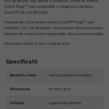
usor de derulat, rupt, aplicat si manipulat. Rolele de rezerva
Scotch Magic™ sunt compatibile cu dispenserul de birou
Scotch® C38 (cod BAD055).
Incepand din 2024, benzile adezive Scotch® Magic™ sunt
certificate TUV OK Biobased - recunoastere oferita produselor
fabricate din materii prime regenerabile, din surse responsabile.
Dimensiuni: latime 19 mm x lungime 33 m.
Specificatii
Beneficiu client
indicata pentru fotocopiere
Dimensiune
19 mm x 33 m
Utilizare
reparare documente