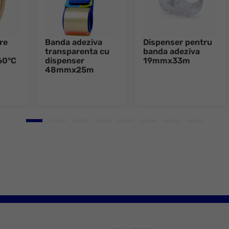
re
Banda adeziva
Dispenser pentru
transparenta cu
banda adeziva
60°C
dispenser
19mmx33m
48mmx25m
Go to slide 1
Go to slide 2
Go to slide 3
Go to slide 4
Go to slide 5
Go to slide 6
Go to slide 7
Go to slid