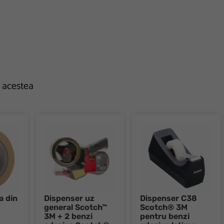
e acestea
a din
Dispenser uz
Dispenser C38
general Scotch™
Scotch® 3M
3M + 2 benzi
pentru benzi