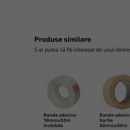
Produse similare
S-ar putea să fiți interesat de unul dintr
Banda adeziva
Banda adeziv
18mmx33m
hartie
invizibila
50mmx50m