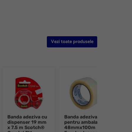
Vezi toate produsele
Banda adeziva cu
Banda adeziva
Band
dispenser 19 mm
pentru ambalat
tran
x 7.5 m Scotch®
48mmx100m
disp