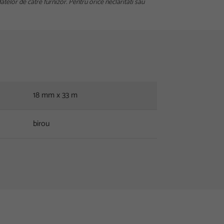
telor de catre furnizor. Pentru orice neclaritati sau
18 mm x 33 m
birou