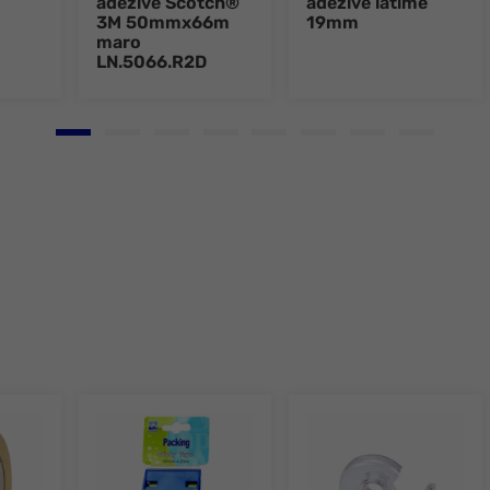
adezive Scotch®
adezive latime
3M 50mmx66m
19mm
maro
LN.5066.R2D
Go to slide 1
Go to slide 2
Go to slide 3
Go to slide 4
Go to slide 5
Go to slide 6
Go to slide 7
Go to slid