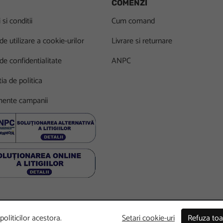
COMENZI
si conditii
Cum comand
 de utilizare a cookie-urilor
Livrare si returnare
 de confidentialitate
ANPC
ia de politica
ente campanii
oliticilor acestora.
Setari cookie-uri
Refuza toa
wered by
Commergent
.