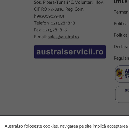
Sos. Pipera-Tunari 1C, Voluntari, Ilfov.
UTILE
CIF RO 3738836, Reg. Com.
Termeni 
J1993009039401
Telefon: 021 528 18 18
Politica
Fax: 021 528 18 16
Politica
E-mail:
sales@austral.ro
Declarat
Regulam
Austral.ro folosește cookies, navigarea pe site implică acceptarea p
Copyright
©
2026 Austral. Toate drepturile rezervate. Po