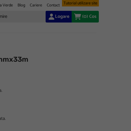
Tutorial utilizare site
a Verde
Blog
Cariere
Contact
Logare
(0)
Cos
8mmx33m
a.
ata.