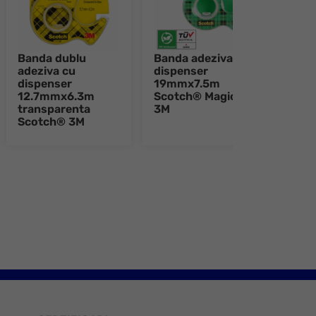
Banda dublu
Banda adeziva cu
Disp
adeziva cu
dispenser
Sco
dispenser
19mmx7.5m
pent
12.7mmx6.3m
Scotch® Magic™
adez
transparenta
3M
19m
Scotch® 3M
e 8