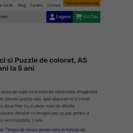
Tutorial utilizare site
a Verde
Blog
Cariere
Contact
Logare
(0)
Cos
i si Puzzle de colorat, AS
ani la 5 ani
i ajuta pe copii sa-si exercite observatia, imaginatia
e piesele puzzle-ului, apoi alaturati-le si creati
cu doua fete (cu 6 piese mari de diferite
 culoare, detaliat cu imagini pas cu pas pentru a
sta recomandata: 3 ani+
l. Timpul de livrare poate varia in functie de