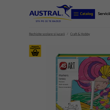
Catalog
Servici
Rechizite scolare si jucarii
Craft & Hobby