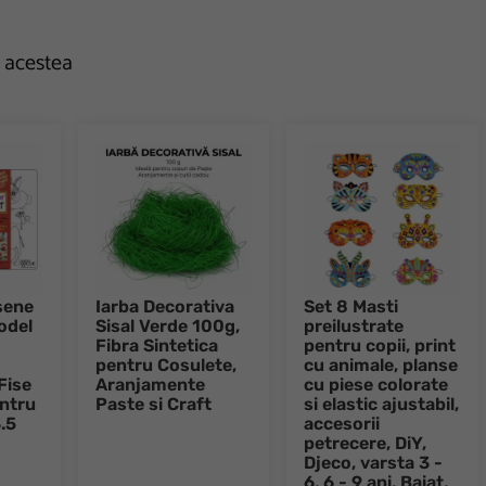
e acestea
sene
Iarba Decorativa
Set 8 Masti
odel
Sisal Verde 100g,
preilustrate
Fibra Sintetica
pentru copii, print
pentru Cosulete,
cu animale, planse
 Fise
Aranjamente
cu piese colorate
entru
Paste si Craft
si elastic ajustabil,
.5
accesorii
petrecere, DiY,
Djeco, varsta 3 -
6, 6 - 9 ani, Baiat,