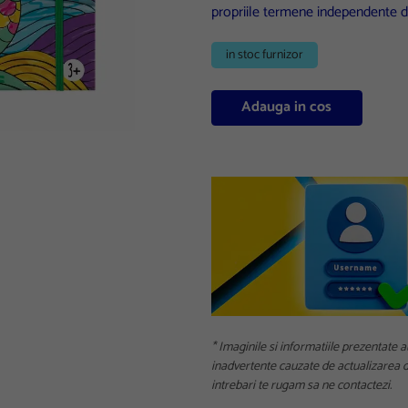
propriile termene independente d
in stoc furnizor
Adauga in cos
* Imaginile si informatiile prezentate a
inadvertente cauzate de actualizarea da
intrebari te rugam sa ne contactezi.