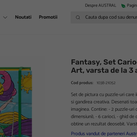
Despre AUSTRAL
Pagin
Cauta dupa cod sau denumire
i
Noutati
Promotii
Fantasy, Set Carioc
Art, varsta de la 3 
Cod produs:
1038-21052
Set de pictura cu puzzle-uri care i
si gandirea creativa. Desenati toat
imaginea. Contine: - 2 puzzle-uri 
dimensiuni), - 6 carioci, - ghid de
obtine un rezultat deosebit. Var
Produs vandut de parteneri Austra