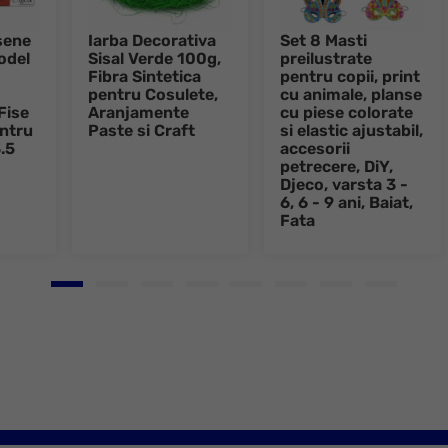
sene
Iarba Decorativa
Set 8 Masti
odel
Sisal Verde 100g,
preilustrate
Fibra Sintetica
pentru copii, print
pentru Cosulete,
cu animale, planse
 Fise
Aranjamente
cu piese colorate
entru
Paste si Craft
si elastic ajustabil,
.5
accesorii
petrecere, DiY,
Djeco, varsta 3 -
6, 6 - 9 ani, Baiat,
Fata
Go to slide 1
Go to slide 2
Go to slide 3
Go to slide 4
Go to slide 5
Go to slide 6
Go to slide 7
Go to slid