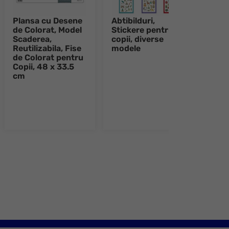
Plansa cu Desene
Abtibilduri,
Plan
de Colorat, Model
Stickere pentru
de C
Scaderea,
copii, diverse
Sire
Reutilizabila, Fise
modele
Reuti
de Colorat pentru
de C
Copii, 48 x 33.5
Copi
cm
cm
e 8