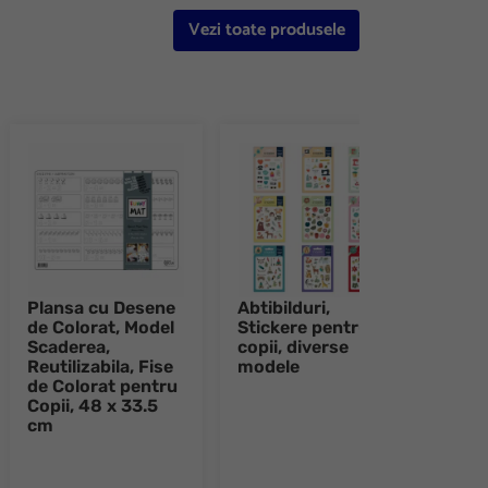
Vezi toate produsele
Plansa cu Desene
Abtibilduri,
Plan
de Colorat, Model
Stickere pentru
de C
Scaderea,
copii, diverse
Sire
Reutilizabila, Fise
modele
Reuti
de Colorat pentru
de C
Copii, 48 x 33.5
Copi
cm
cm