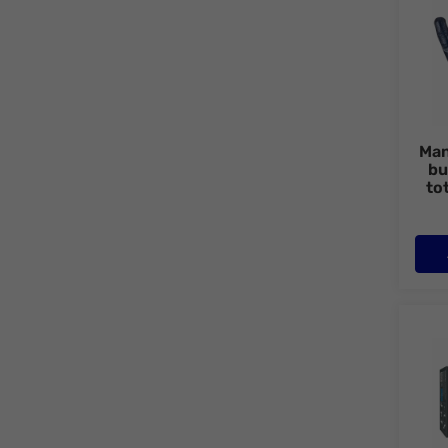
Man
bu
tot
Manus