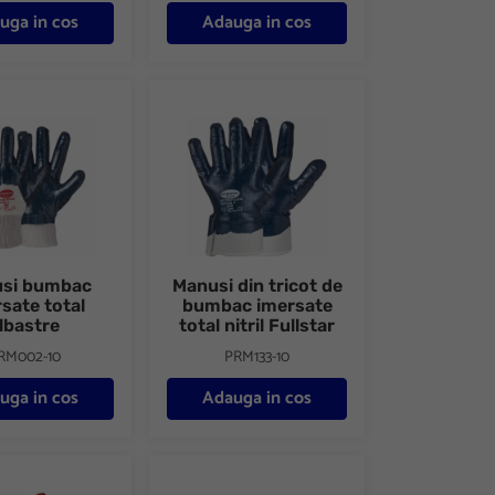
uga in cos
Adauga in cos
umbac imersate total albastre
Manusi din tricot de bumbac imersate total nitr
si bumbac
Manusi din tricot de
sate total
bumbac imersate
lbastre
total nitril Fullstar
RM002-10
PRM133-10
uga in cos
Adauga in cos
nitril Fullstar
udor Welder B rosii
Manusi pentru sudori-33 cm rosii