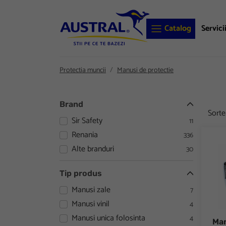
Catalog
Servici
Protectia muncii
Manusi de protectie
Brand
Sort
Sir Safety
11
Renania
336
Manus
Alte branduri
30
Tip produs
Manusi zale
7
Manusi vinil
4
Manusi unica folosinta
4
Man