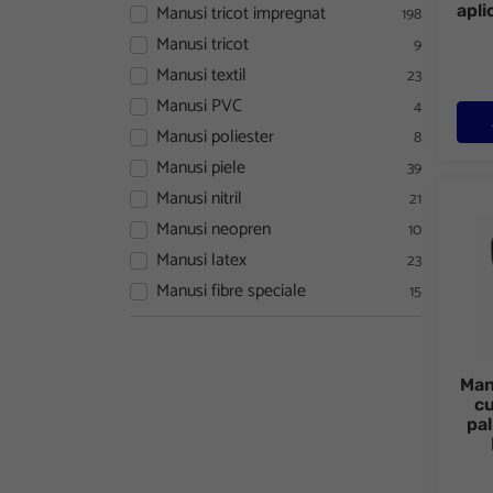
Manusi tricot impregnat
apli
198
Manusi tricot
9
Manusi textil
23
Manusi PVC
4
Manusi poliester
8
Manusi piele
39
Manusi nitril
21
Manus
Manusi neopren
10
Manusi latex
23
Manusi fibre speciale
15
Man
cu
pa