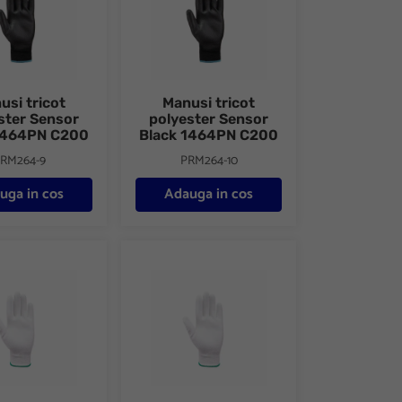
usi tricot
Manusi tricot
ster Sensor
polyester Sensor
1464PN C200
Black 1464PN C200
RM264-9
PRM264-10
uga in cos
Adauga in cos
t poliuretan SENSOR 1464P C199
ricotate albe poliester impregnat poliuretan SENSOR 1464P C199
Manusi tricotate albe poliester impregnat p