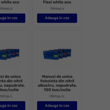
i white eco
Flexi white eco
PRM165-8
PRM165-9
uga in cos
Adauga in cos
ru, nepudrate, 100 buc/cutie
 unica folosinta din nitril albastru, nepudrate, 100 buc/cutie
Manusi de unica folosinta din nitril albastru, 
si de unica
Manusi de unica
nta din nitril
folosinta din nitril
u, nepudrate,
albastru, nepudrate,
 buc/cutie
100 buc/cutie
PRM136-S
PRM136-XL
uga in cos
Adauga in cos