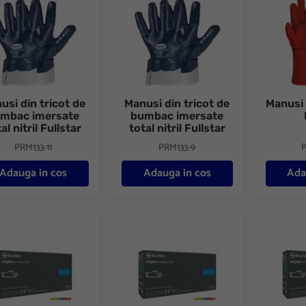
usi din tricot de
Manusi din tricot de
Manusi
mbac imersate
bumbac imersate
al nitril Fullstar
total nitril Fullstar
PRM133-11
PRM133-9
P
Adauga in cos
Adauga in cos
Ada
i unica folosinta din vinil nepudrate 100buc/cutie
Manusi unica folosinta din vinil nepudrate
Manusi un