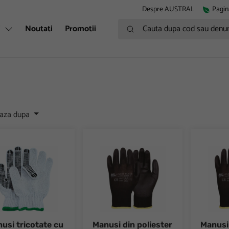
Despre AUSTRAL
Pagin
Cauta dupa cod sau denumire
i
Noutati
Promotii
eaza dupa
i tricotate cu aplicatii punctiforme albe
Manusi din poliester cu strat de PU in p
Manusi di
usi tricotate cu
Manusi din poliester
Manusi 