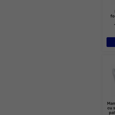
fo
Manus
Manu
cu s
pa