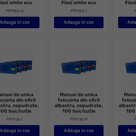
lexi white eco
Flexi white eco
Flex
PRM165-10
PRM165-7
Adauga in cos
Adauga in cos
Ada
i de unica folosinta din nitril albastru, nepudrate, 100 buc/cutie
Manusi de unica folosinta din nitril albast
Manusi de
anusi de unica
Manusi de unica
Manu
losinta din nitril
folosinta din nitril
folosi
astru, nepudrate,
albastru, nepudrate,
albastr
100 buc/cutie
100 buc/cutie
100
PRM136-L
PRM136-M
Adauga in cos
Adauga in cos
Ada