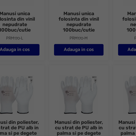
Manusi unica
Manusi unica
Man
losinta din vinil
folosinta din vinil
folosi
nepudrate
nepudrate
ne
100buc/cutie
100buc/cutie
100
PRM170-L
PRM170-M
Adauga in cos
Adauga in cos
Ada
i din poliester, cu strat de PU alb in palma si pe degete Flexi white 
Manusi din poliester, cu strat de PU alb i
Manusi di
si din poliester,
Manusi din poliester,
Manusi 
trat de PU alb in
cu strat de PU alb in
cu stra
lma si pe degete
palma si pe degete
palma 