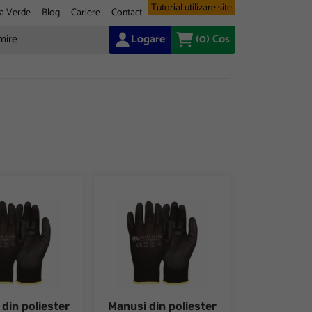
Tutorial utilizare site
a Verde
Blog
Cariere
Contact
Logare
(0)
Cos
alma si pe degete FLEXI BLACK
n poliester cu strat de PU in palma si pe degete FLEXI BLACK
Manusi din poliester cu strat de PU in palma
din poliester
Manusi din poliester