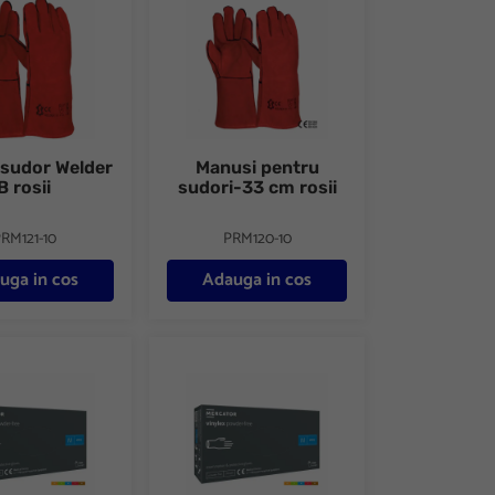
 sudor Welder
Manusi pentru
B rosii
sudori-33 cm rosii
RM121-10
PRM120-10
uga in cos
Adauga in cos
 100buc/cutie
ica folosinta din vinil nepudrate 100buc/cutie
Manusi unica folosinta din vinil nepudrate 100