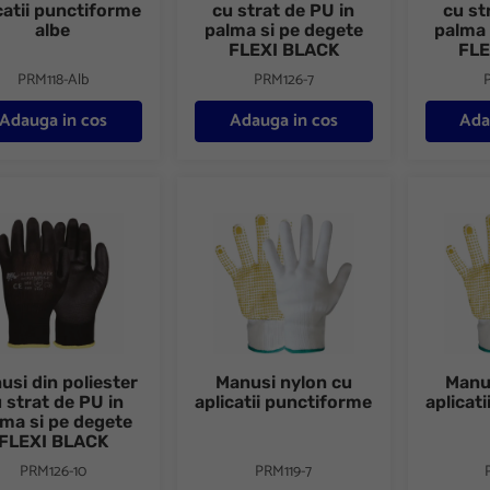
catii punctiforme
cu strat de PU in
cu st
albe
palma si pe degete
palma 
FLEXI BLACK
FLE
PRM118-Alb
PRM126-7
Adauga in cos
Adauga in cos
Ada
i din poliester cu strat de PU in palma si pe degete FLEXI BLACK
Manusi nylon cu aplicatii punctiforme
Manusi ny
usi din poliester
Manusi nylon cu
Manu
 strat de PU in
aplicatii punctiforme
aplicat
lma si pe degete
FLEXI BLACK
PRM126-10
PRM119-7