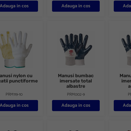
Adauga in cos
Adauga in cos
Ada
i nylon cu aplicatii punctiforme
Manusi bumbac imersate total albastre
Manusi b
anusi nylon cu
Manusi bumbac
Manu
catii punctiforme
imersate total
imer
albastre
a
PRM119-10
PRM002-9
P
Adauga in cos
Adauga in cos
Ada
i din tricot de bumbac imersate total nitril Fullstar
Manusi din tricot de bumbac imersate total 
Manusi s