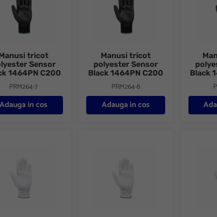
Manusi tricot
Manusi tricot
Man
lyester Sensor
polyester Sensor
polye
ck 1464PN C200
Black 1464PN C200
Black 
PRM264-7
PRM264-8
P
Adauga in cos
Adauga in cos
Ada
i tricotate albe poliester impregnat poliuretan SENSOR 1464P C199
Manusi tricotate albe poliester impregna
Manusi t