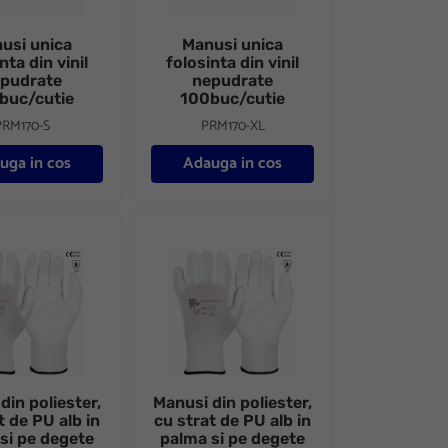
usi unica
Manusi unica
nta din vinil
folosinta din vinil
pudrate
nepudrate
buc/cutie
100buc/cutie
PRM170-S
PRM170-XL
uga in cos
Adauga in cos
eco
n palma si pe degete Flexi white eco
n poliester, cu strat de PU alb in palma si pe degete Flexi white eco
Manusi din poliester, cu strat de PU alb in pa
din poliester,
Manusi din poliester,
t de PU alb in
cu strat de PU alb in
si pe degete
palma si pe degete