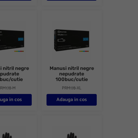
e
tril negre nepudrate 100buc/cutie
Manusi nitril negre nepudrate 100buc/cutie
 nitril negre
Manusi nitril negre
pudrate
nepudrate
buc/cutie
100buc/cutie
RM178-M
PRM178-XL
uga in cos
Adauga in cos
64PN C200
ricot polyester Sensor Black 1464PN C200
Manusi tricot polyester Sensor Black 1464PN