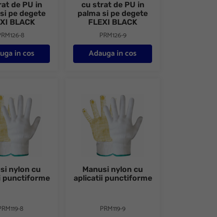
rat de PU in
cu strat de PU in
si pe degete
palma si pe degete
XI BLACK
FLEXI BLACK
PRM126-8
PRM126-9
uga in cos
Adauga in cos
lon cu aplicatii punctiforme
Manusi nylon cu aplicatii punctiforme
si nylon cu
Manusi nylon cu
ii punctiforme
aplicatii punctiforme
PRM119-8
PRM119-9