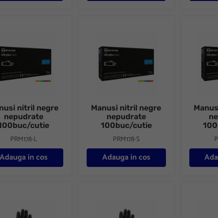
i nitril negre nepudrate 100buc/cutie
Manusi nitril negre nepudrate 100buc/cuti
Manusi ni
usi nitril negre
Manusi nitril negre
Manusi
nepudrate
nepudrate
ne
100buc/cutie
100buc/cutie
100
PRM178-L
PRM178-S
P
Adauga in cos
Adauga in cos
Ada
si tricot polyester Sensor Black 1464PN C200
Manusi tricot polyester Sensor Black 14
Manusi t