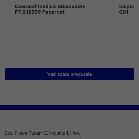
Cearceaf medical 60cmx50m
Dispens
PF.012509 Papernet
OG1
Vezi toate produsele
Sos. Pipera-Tunari 1C, Voluntari, Ilfov.