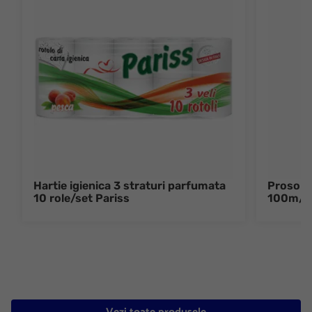
Hartie igienica 3 straturi parfumata
Prosop h
10 role/set Pariss
100m/ro