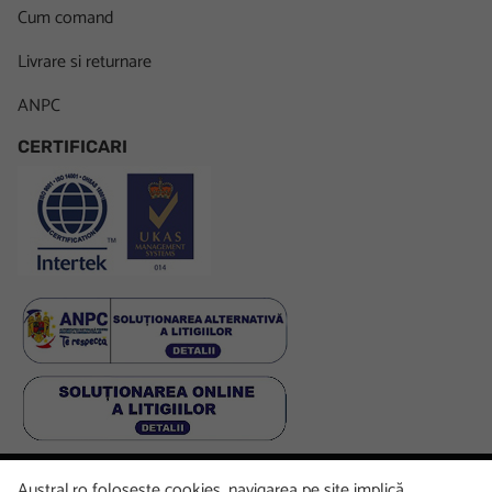
Cum comand
Livrare si returnare
ANPC
CERTIFICARI
Austral.ro folosește cookies, navigarea pe site implică
Facebook
LinkedIn
Instagram
Youtube