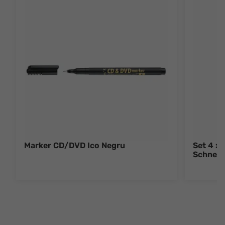
Marker CD/DVD Ico Negru
Set 4 x
Schneid