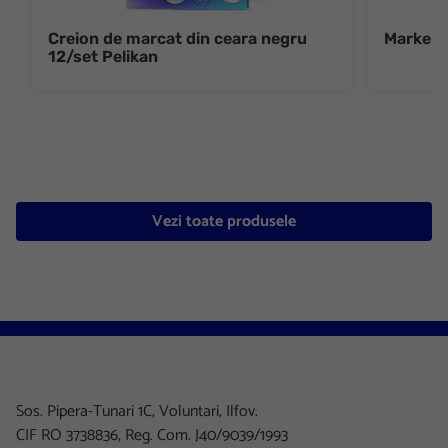
Creion de marcat din ceara negru
Marker t
12/set Pelikan
Vezi toate produsele
Sos. Pipera-Tunari 1C, Voluntari, Ilfov.
CIF RO 3738836, Reg. Com. J40/9039/1993