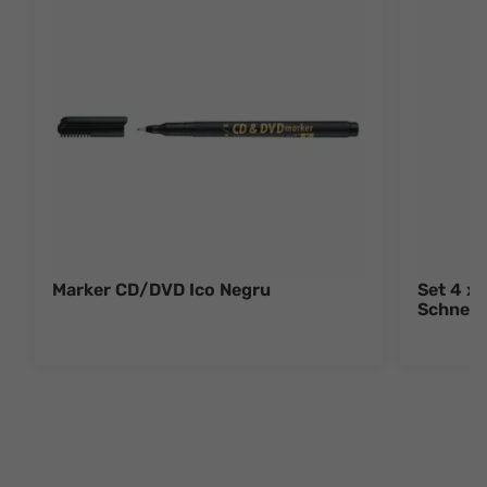
Marker CD/DVD Ico Negru
Set 4 x
Schneid