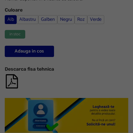
Culoare
Alb
Albastru
Galben
Negru
Roz
Verde
in stoc
Adauga in cos
Descarca fisa tehnica