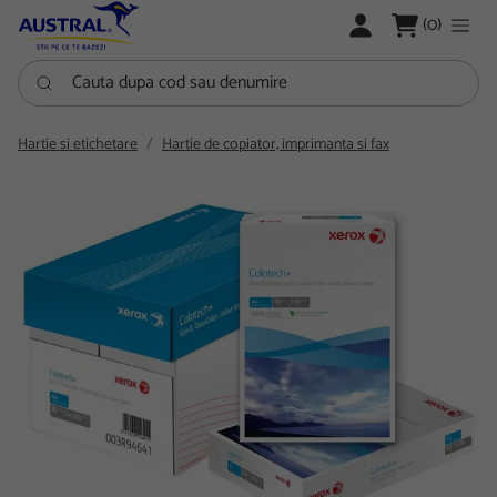
LOGARE
(0)
Cauta dupa cod sau denumire
Hartie si etichetare
Hartie de copiator, imprimanta si fax