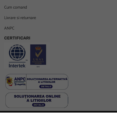
Cum comand
Livrare si returnare
ANPC
CERTIFICARI