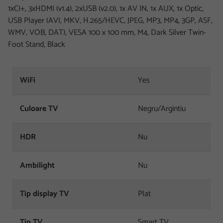
1xCI+, 3xHDMI (v1.4), 2xUSB (v2.0), 1x AV IN, 1x AUX, 1x Optic,
USB Player (AVI, MKV, H.265/HEVC, JPEG, MP3, MP4, 3GP, ASF,
WMV, VOB, DAT), VESA 100 x 100 mm, M4, Dark Silver Twin-
Foot Stand, Black
WiFi
Yes
Culoare TV
Negru/Argintiu
HDR
Nu
Ambilight
Nu
Tip display TV
Plat
Tip TV
Smart TV