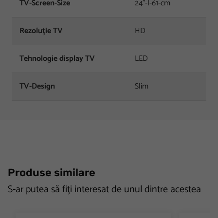
TV-Screen-Size
24"-|-61-cm
Rezoluție TV
HD
Tehnologie display TV
LED
TV-Design
Slim
Produse similare
S-ar putea să fiți interesat de unul dintre acestea