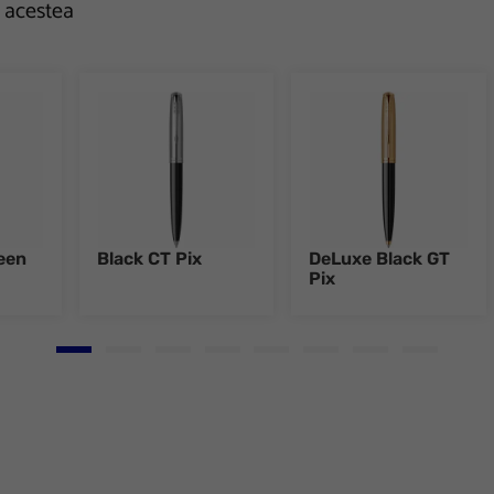
e acestea
een
Black CT Pix
DeLuxe Black GT
Pix
Go to slide 1
Go to slide 2
Go to slide 3
Go to slide 4
Go to slide 5
Go to slide 6
Go to slide 7
Go to slid