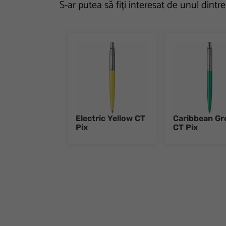
S-ar putea să fiți interesat de unul dintr
Electric Yellow CT
Caribbean Gr
Pix
CT Pix