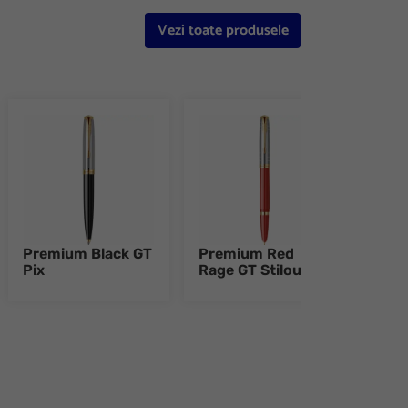
Vezi toate produsele
Premium Black GT
Premium Red
Pre
Pix
Rage GT Stilou
Rage
e 8