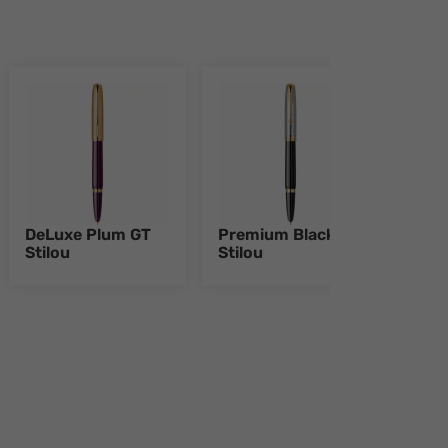
DeLuxe Plum GT
Premium Black GT
Prem
Stilou
Stilou
Pix
e 8