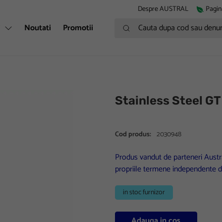
Despre AUSTRAL
Pagin
Cauta dupa cod sau denumire
i
Noutati
Promotii
Stainless Steel GT
Cod produs:
2030948
Produs vandut de parteneri Austra
propriile termene independente d
in stoc furnizor
Adauga in cos