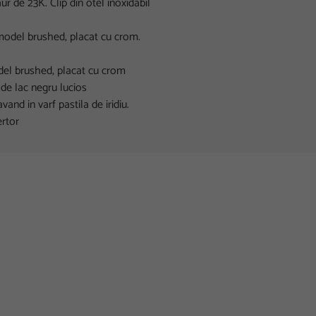
ur de 23K. Clip din otel inoxidabil
 model brushed, placat cu crom.
odel brushed, placat cu crom
 de lac negru lucios
and in varf pastila de iridiu.
ertor