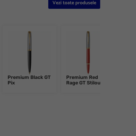
Vezi toate produsele
Premium Black GT
Premium Red
Pre
Pix
Rage GT Stilou
Rage
e 8