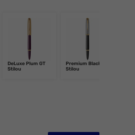
DeLuxe Plum GT
Premium Black GT
Prem
Stilou
Stilou
Pix
e 8