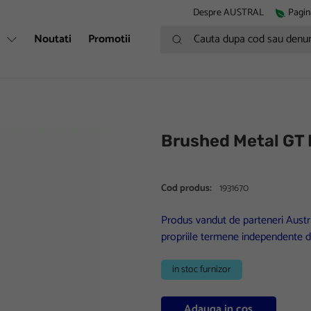
Despre AUSTRAL
Pagin
Cauta dupa cod sau denumire
i
Noutati
Promotii
Brushed Metal GT 
Cod produs:
1931670
Produs vandut de parteneri Austra
propriile termene independente d
in stoc furnizor
Adauga in cos