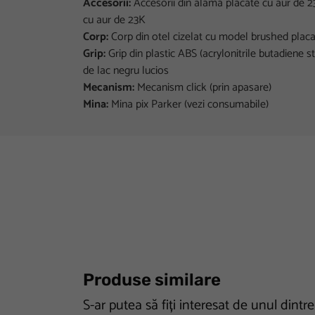
Accesorii:
Accesorii din alama placate cu aur de 23K
cu aur de 23K
Corp:
Corp din otel cizelat cu model brushed plac
Grip:
Grip din plastic ABS (acrylonitrile butadiene st
de lac negru lucios
Mecanism:
Mecanism click (prin apasare)
Mina:
Mina pix Parker (vezi consumabile)
Produse similare
S-ar putea să fiți interesat de unul dintr