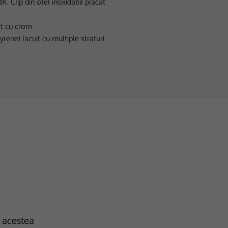
. Clip din otel inoxidabil placat
at cu crom
yrene) lacuit cu multiple straturi
e acestea