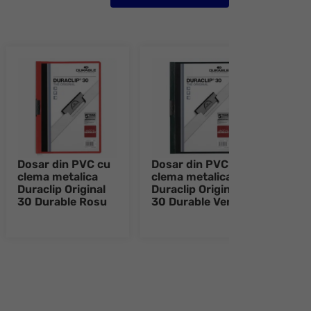
Dosar din PVC cu
Dosar din PVC cu
Dosa
clema metalica
clema metalica
cu s
Duraclip Original
Duraclip Original
Dura
30 Durable Rosu
30 Durable Verde
e 8