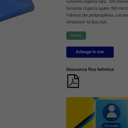
Grosime coperta fata: 120 micron
Grosime coperta spate: 180 micro
Fabricat din polipropilena, culoar
Ambalare: 10 buc./set.
in stoc
Adauga in cos
Descarca fisa tehnica