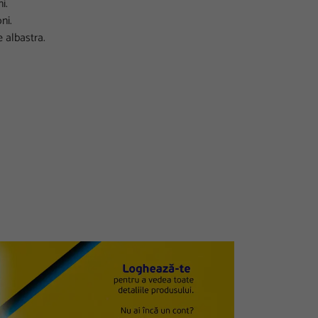
i.
ni.
e albastra.