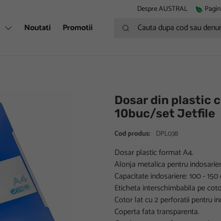
Despre AUSTRAL
Pagin
Cauta dupa cod sau denumire
i
Noutati
Promotii
Dosar din plastic c
10buc/set Jetfile
Cod produs:
DPL038
Dosar plastic format A4.
Alonja metalica pentru indosari
Capacitate indosariere: 100 - 150 c
Eticheta interschimbabila pe cotor
Cotor lat cu 2 perforatii pentru ind
Coperta fata transparenta.