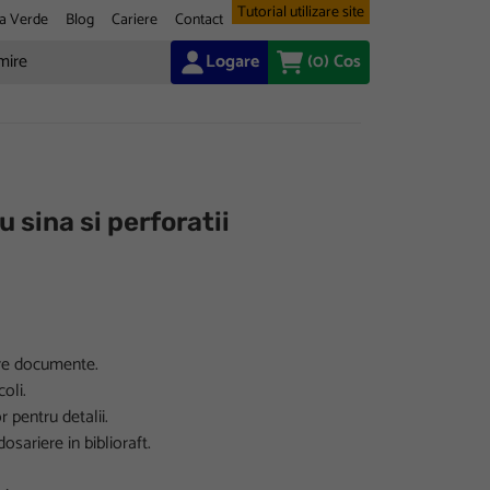
Tutorial utilizare site
a Verde
Blog
Cariere
Contact
Logare
(0)
Cos
u sina si perforatii
ere documente.
oli.
 pentru detalii.
osariere in biblioraft.