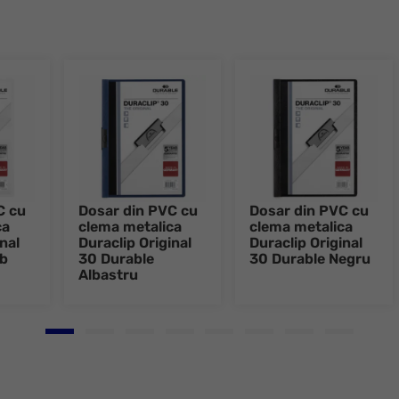
C cu
Dosar din PVC cu
Dosar din PVC cu
ca
clema metalica
clema metalica
nal
Duraclip Original
Duraclip Original
lb
30 Durable
30 Durable Negru
Albastru
Go to slide 1
Go to slide 2
Go to slide 3
Go to slide 4
Go to slide 5
Go to slide 6
Go to slide 7
Go to slid