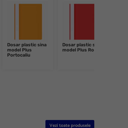
Dosar plastic sina
Dosar plastic sina
Dosa
model Plus
model Plus Rosu
mode
Portocaliu
e 8
Vezi toate produsele