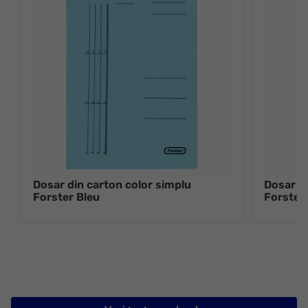
Dosar din carton color simplu
Dosar di
Forster Bleu
Forster