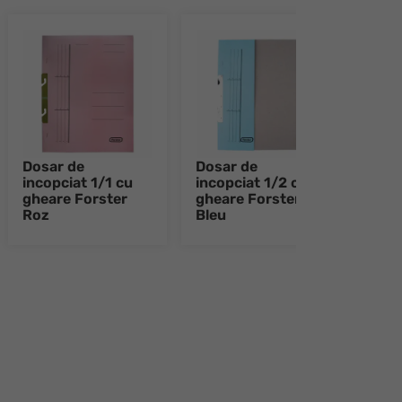
Dosar de
Dosar de
Dosa
incopciat 1/1 cu
incopciat 1/2 cu
inco
gheare Forster
gheare Forster
ghea
Roz
Bleu
Galb
e 8