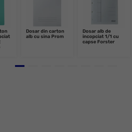
rton
Dosar din carton
Dosar alb de
pciat
alb cu sina Prom
incopciat 1/1 cu
2
capse Forster
e
Go to slide 1
Go to slide 2
Go to slide 3
Go to slide 4
Go to slide 5
Go to slide 6
Go to slide 7
Go to slid