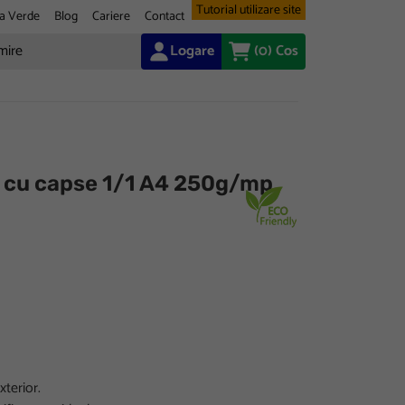
Tutorial utilizare site
a Verde
Blog
Cariere
Contact
Logare
(0)
Cos
r cu capse 1/1 A4 250g/mp
xterior.