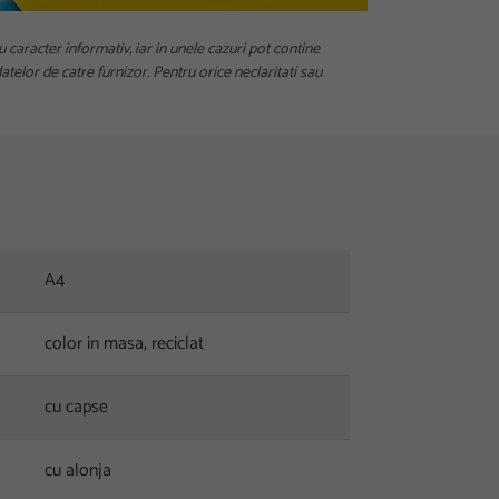
u caracter informativ, iar in unele cazuri pot contine
telor de catre furnizor. Pentru orice neclaritati sau
A4
color in masa, reciclat
cu capse
cu alonja