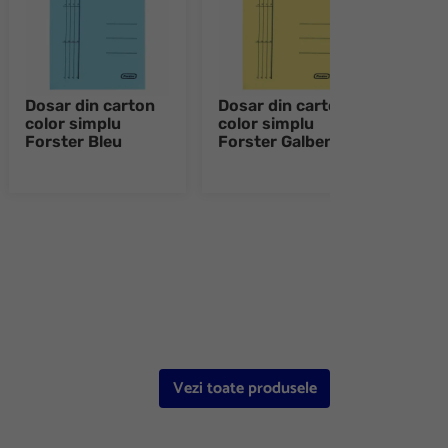
Dosar din carton
Dosar din carton
Dosa
color simplu
color simplu
colo
Forster Bleu
Forster Galben
Fors
e 8
Vezi toate produsele