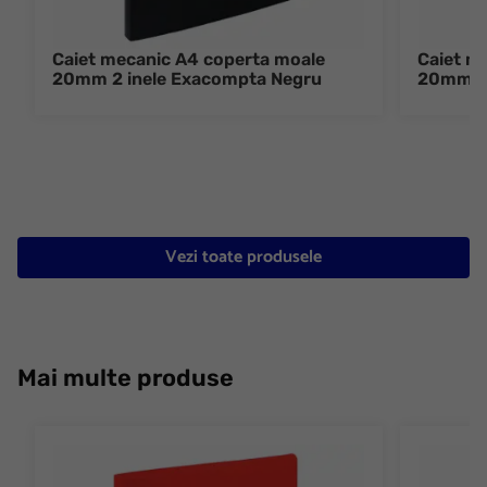
Caiet mecanic A4 coperta moale
Caiet m
20mm 2 inele Exacompta Negru
20mm 2 
Vezi toate produsele
Mai multe produse