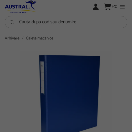
LOGARE
(0)
Cauta dupa cod sau denumire
Arhivare
Caiete mecanice