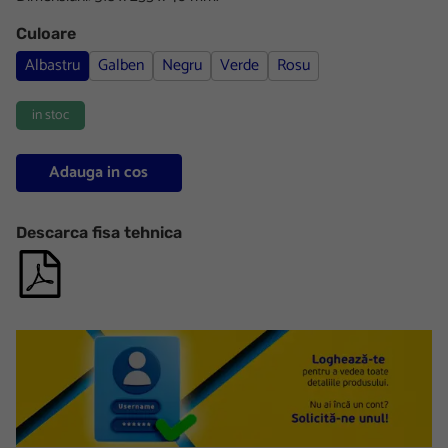
Culoare
Albastru
Galben
Negru
Verde
Rosu
in stoc
Adauga in cos
Descarca fisa tehnica