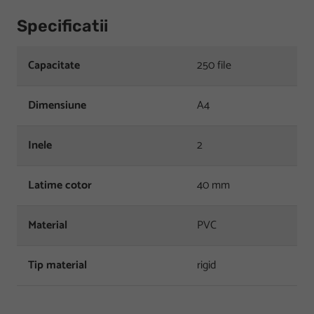
Specificatii
Capacitate
250 file
Dimensiune
A4
Inele
2
Latime cotor
40 mm
Material
PVC
Tip material
rigid