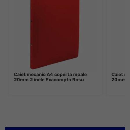
Caiet mecanic A4 coperta moale
Caiet m
20mm 2 inele Exacompta Rosu
20mm 2 