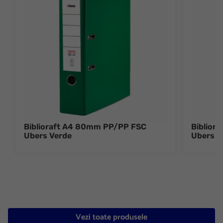
Biblioraft A4 80mm PP/PP FSC
Biblior
Ubers Verde
Ubers A
Vezi toate produsele