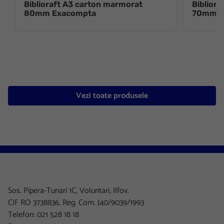
Biblioraft A3 carton marmorat
Biblior
80mm Exacompta
70mm E
Vezi toate produsele
Sos. Pipera-Tunari 1C, Voluntari, Ilfov.
CIF RO 3738836, Reg. Com. J40/9039/1993
Telefon: 021 528 18 18