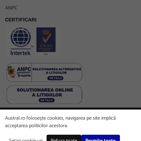
ANPC
CERTIFICARI
Austral.ro folosește cookies, navigarea pe site implică
Facebook
LinkedIn
Instagram
Youtube
acceptarea politicilor acestora.
Setari cookie-uri
Refuza toate
Permite toate