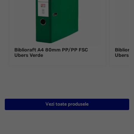
Biblioraft A4 80mm PP/PP FSC
Biblior
Ubers Verde
Ubers A
Vezi toate produsele