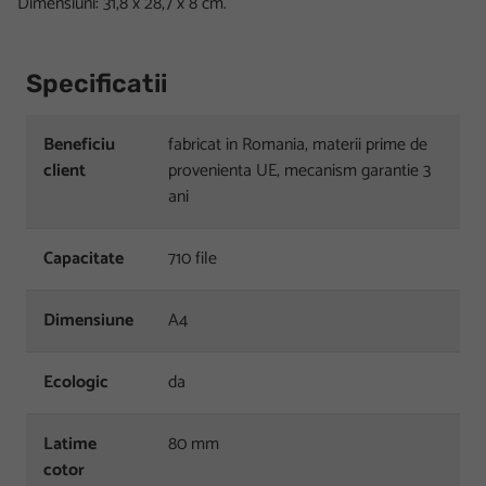
Dimensiuni: 31,8 x 28,7 x 8 cm.
Specificatii
Beneficiu
fabricat in Romania, materii prime de
client
provenienta UE, mecanism garantie 3
ani
Capacitate
710 file
Dimensiune
A4
Ecologic
da
Latime
80 mm
cotor