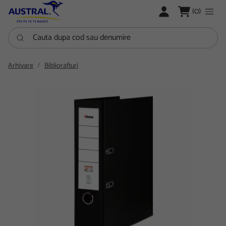
LOGARE
(0)
Cauta dupa cod sau denumire
Arhivare
Bibliorafturi