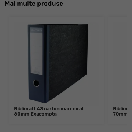
Mai multe produse
Biblioraft A3 carton marmorat
Biblior
80mm Exacompta
70mm E