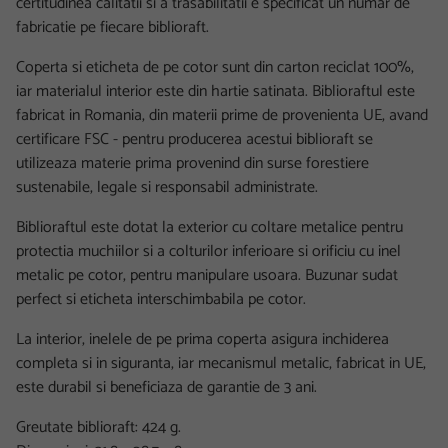
certitudinea calitatii si a trasabilitatii e specificat un numar de
fabricatie pe fiecare biblioraft.
Coperta si eticheta de pe cotor sunt din carton reciclat 100%,
iar materialul interior este din hartie satinata. Biblioraftul este
fabricat in Romania, din materii prime de provenienta UE, avand
certificare FSC - pentru producerea acestui biblioraft se
utilizeaza materie prima provenind din surse forestiere
sustenabile, legale si responsabil administrate.
Biblioraftul este dotat la exterior cu coltare metalice pentru
protectia muchiilor si a colturilor inferioare si orificiu cu inel
metalic pe cotor, pentru manipulare usoara. Buzunar sudat
perfect si eticheta interschimbabila pe cotor.
La interior, inelele de pe prima coperta asigura inchiderea
completa si in siguranta, iar mecanismul metalic, fabricat in UE,
este durabil si beneficiaza de garantie de 3 ani.
Greutate biblioraft: 424 g.