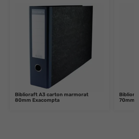
Biblioraft A3 carton marmorat
Biblior
80mm Exacompta
70mm E