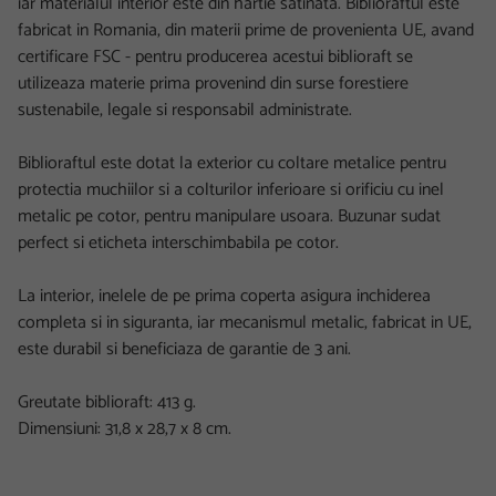
iar materialul interior este din hartie satinata. Biblioraftul este
fabricat in Romania, din materii prime de provenienta UE, avand
certificare FSC - pentru producerea acestui biblioraft se
utilizeaza materie prima provenind din surse forestiere
sustenabile, legale si responsabil administrate.
Biblioraftul este dotat la exterior cu coltare metalice pentru
protectia muchiilor si a colturilor inferioare si orificiu cu inel
metalic pe cotor, pentru manipulare usoara. Buzunar sudat
perfect si eticheta interschimbabila pe cotor.
La interior, inelele de pe prima coperta asigura inchiderea
completa si in siguranta, iar mecanismul metalic, fabricat in UE,
este durabil si beneficiaza de garantie de 3 ani.
Greutate biblioraft: 413 g.
Dimensiuni: 31,8 x 28,7 x 8 cm.