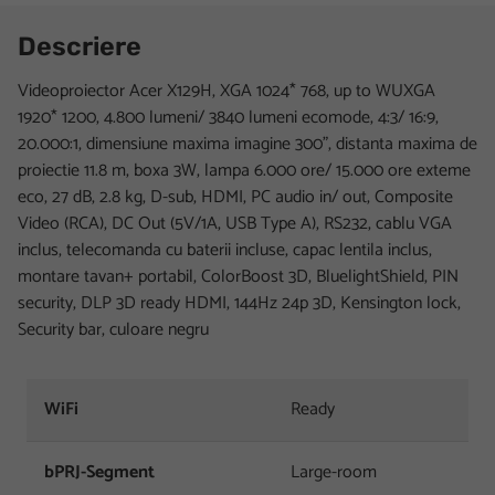
Descriere
Videoproiector Acer X129H, XGA 1024* 768, up to WUXGA
1920* 1200, 4.800 lumeni/ 3840 lumeni ecomode, 4:3/ 16:9,
20.000:1, dimensiune maxima imagine 300", distanta maxima de
proiectie 11.8 m, boxa 3W, lampa 6.000 ore/ 15.000 ore exteme
eco, 27 dB, 2.8 kg, D-sub, HDMI, PC audio in/ out, Composite
Video (RCA), DC Out (5V/1A, USB Type A), RS232, cablu VGA
inclus, telecomanda cu baterii incluse, capac lentila inclus,
montare tavan+ portabil, ColorBoost 3D, BluelightShield, PIN
security, DLP 3D ready HDMI, 144Hz 24p 3D, Kensington lock,
Security bar, culoare negru
WiFi
Ready
bPRJ-Segment
Large-room