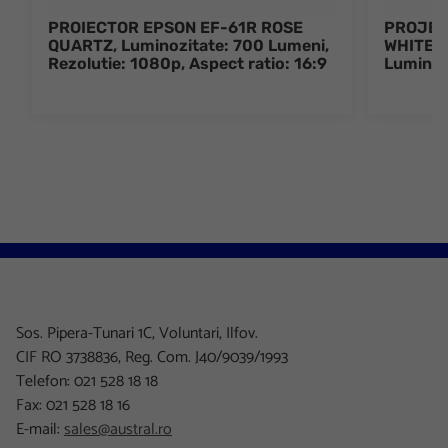
PROIECTOR EPSON EF-61R ROSE
PROJEC
QUARTZ, Luminozitate: 700 Lumeni,
WHITE, 
Rezolutie: 1080p, Aspect ratio: 16:9
Luminoz
Sos. Pipera-Tunari 1C, Voluntari, Ilfov.
CIF RO 3738836, Reg. Com. J40/9039/1993
Telefon: 021 528 18 18
Fax: 021 528 18 16
E-mail:
sales@austral.ro