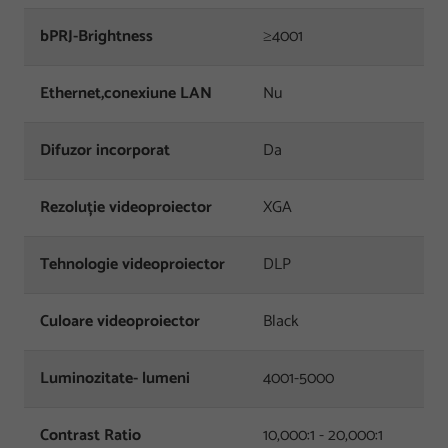
bPRJ-Brightness
≥4001
Ethernet,conexiune LAN
Nu
Difuzor incorporat
Da
Rezoluție videoproiector
XGA
Tehnologie videoproiector
DLP
Culoare videoproiector
Black
Luminozitate- lumeni
4001-5000
Contrast Ratio‎
10,000:1 - 20,000:1