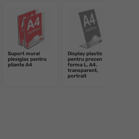
Suport mural
Display plastic
Inser
plexiglas pentru
pentru prezentare
plexi
pliante A4
forma L, A4,
land
transparent,
A4
portrait
e 8