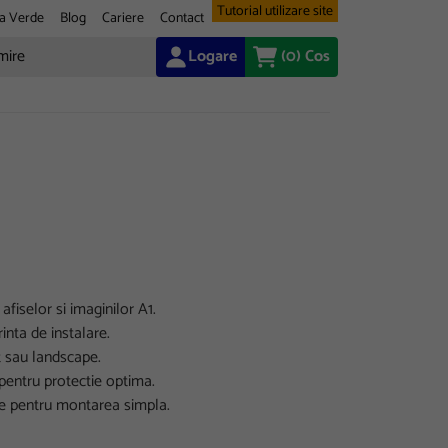
Tutorial utilizare site
a Verde
Blog
Cariere
Contact
Logare
(0)
Cos
iselor si imaginilor A1.
inta de instalare.
t sau landscape.
 pentru protectie optima.
re pentru montarea simpla.