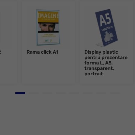
2
Rama click A1
Display plastic
pentru prezentare
forma L, A5,
transparent,
portrait
Go to slide 1
Go to slide 2
Go to slide 3
Go to slide 4
Go to slide 5
Go to slide 6
Go to slide 7
Go to slid