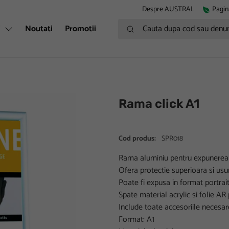
Despre AUSTRAL
Pagin
Cauta dupa cod sau denumire
i
Noutati
Promotii
Rama click A1
Cod produs:
SPR018
Rama aluminiu pentru expunerea af
Ofera protectie superioara si usur
Poate fi expusa in format portrai
Spate material acrylic si folie AR
Include toate accesoriile necesa
Format: A1