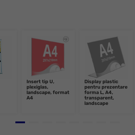
Insert tip U,
Display plastic
plexiglas,
pentru prezentare
landscape, format
forma L, A4,
A4
transparent,
landscape
Go to slide 1
Go to slide 2
Go to slide 3
Go to slide 4
Go to slide 5
Go to slide 6
Go to slide 7
Go to slid