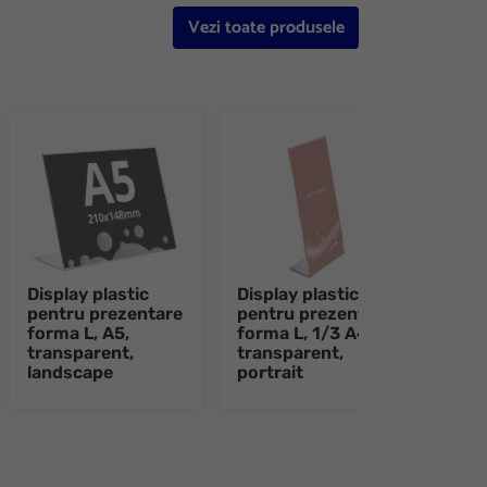
Vezi toate produsele
Display plastic
Display plastic
Disp
pentru prezentare
pentru prezentare
pent
forma L, A5,
forma L, 1/3 A4,
form
transparent,
transparent,
tran
landscape
portrait
land
e 8