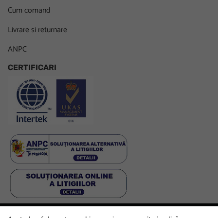
Cum comand
Livrare si returnare
ANPC
CERTIFICARI