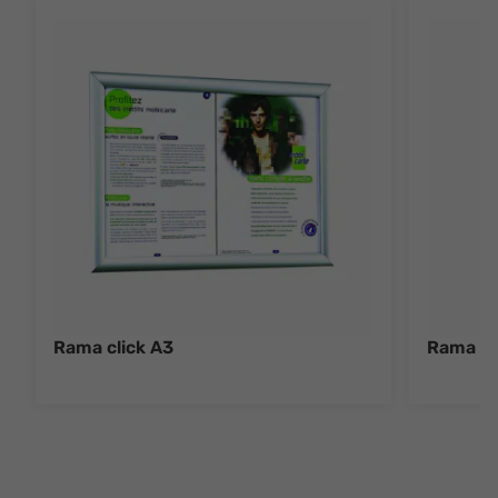
Rama click A3
Rama cl