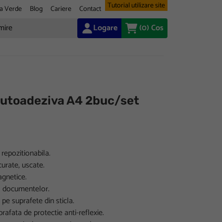
Tutorial utilizare site
a Verde
Blog
Cariere
Contact
Logare
(0)
Cos
utoadeziva A4 2buc/set
epozitionabila.
curate, uscate.
agnetice.
a documentelor.
 pe suprafete din sticla.
prafata de protectie anti-reflexie.