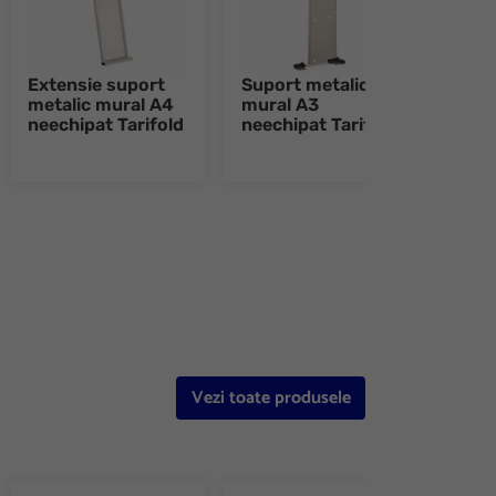
Extensie suport
Suport metalic
Supo
metalic mural A4
mural A3
mura
neechipat Tarifold
neechipat Tarifold
Dura
e 8
Vezi toate produsele