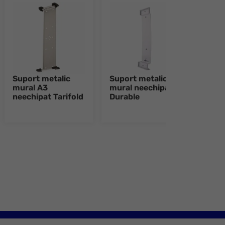
Suport metalic
Suport metalic
Rama
mural A3
mural neechipat
A4 2
neechipat Tarifold
Durable
Dura
Sun 
e 8