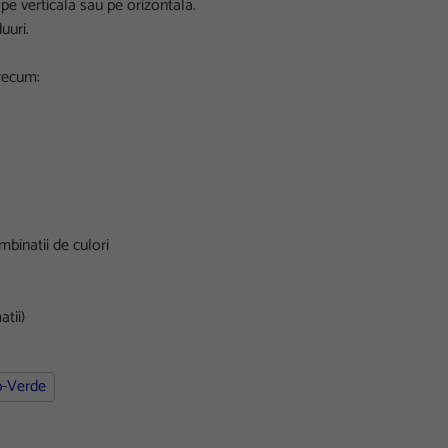
a pe verticala sau pe orizontala.
uuri.
precum:
binatii de culori
atii)
b-Verde