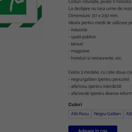
Colturi rotunjite, poate fi folosit
La dezlipire nu lasa urme de rezid
Dimensiuni: 317 x 230 mm.
Ideala pentru medii de utilizare 
- industrie
- spatii publice
- birouri
- magazine
- hoteluri si restaurante, etc.
Exista 3 modele, cu cate doua com
- negru/galben (pentru pericole)
- alb/rosu (pentru interdictii)
- alb/verde (pentru diverse inform
Culori
Alb-Rosu
Negru-Galben
Al
Adauga in cos