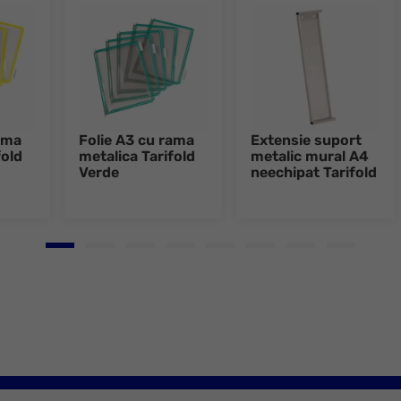
ama
Folie A3 cu rama
Extensie suport
fold
metalica Tarifold
metalic mural A4
Verde
neechipat Tarifold
Go to slide 1
Go to slide 2
Go to slide 3
Go to slide 4
Go to slide 5
Go to slide 6
Go to slide 7
Go to slid