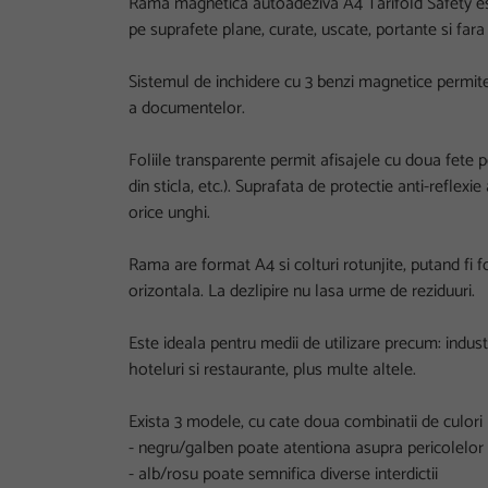
Rama magnetica autoadeziva A4 Tarifold Safety este
pe suprafete plane, curate, uscate, portante si far
Sistemul de inchidere cu 3 benzi magnetice permit
a documentelor.
Foliile transparente permit afisajele cu doua fete pe 
din sticla, etc.). Suprafata de protectie anti-reflexie
orice unghi.
Rama are format A4 si colturi rotunjite, putand fi fo
orizontala. La dezlipire nu lasa urme de reziduuri.
Este ideala pentru medii de utilizare precum: industr
hoteluri si restaurante, plus multe altele.
Exista 3 modele, cu cate doua combinatii de culori
- negru/galben poate atentiona asupra pericolelor
- alb/rosu poate semnifica diverse interdictii