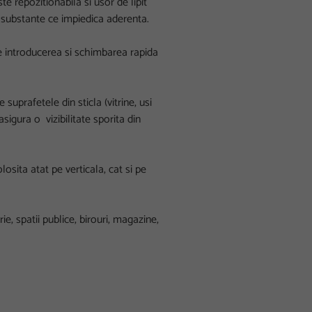
 repozitionabila si usor de lipit
a substante ce impiedica aderenta.
e introducerea si schimbarea rapida
suprafetele din sticla (vitrine, usi
 asigura o vizibilitate sporita din
losita atat pe verticala, cat si pe
ie, spatii publice, birouri, magazine,